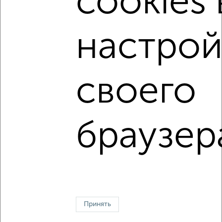
cookies 
‹
›
настрой
2
/8
Дача 120м², 2-этажный, на длительный срок, 18 км от
своего
города
₽
45 000
в месяц
д. Барабинка,
Агентство, 06.08.2026
браузер
↑ НАВЕРХ К МЕНЮ
На сутки
На длительный срок
Без посредников
С баней
Контакты
Политика конфиденциальности
Принять
Пользовательское соглашение
Томск, проспект Кирова 54
© 2015–2026
Сайт-доска объявлений недвижимости
О проекте