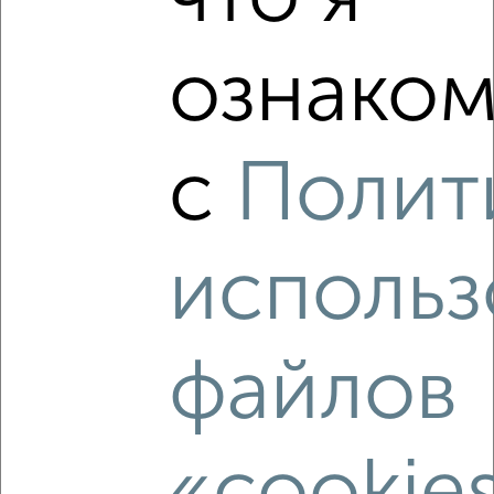
Агентство, 06.08.2026
ознаком
‹
›
с
Полит
2
/8
Дом 150м², 2-этажный, посуточно, 10 км от города
использ
₽
5 000
в сутки
Советский район, проспект Ленина
Агентство, 06.08.2026
файлов
‹
›