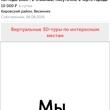
Коттедж 150м², 2-этажный, посуточно, в черте города
₽
10 000
в сутки
Кировский район, Весенняя
Собственник, 06.08.2026
Виртуальные 3D-туры по интересным
местам
‹
›
2
/5
Дом 50м², 1-этажный, на длительный срок, в черте
города
Мы
₽
2 000 000
в месяц
Октябрьский район, Старо-Деповская