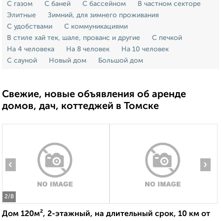
С газом
С баней
С бассейном
В частном секторе
Элитные
Зимний, для зимнего проживания
С удобствами
С коммуникациями
В стиле хай тек, шале, прованс и другие
С печкой
На 4 человека
На 8 человек
На 10 человек
С сауной
Новый дом
Большой дом
Свежие, новые объявления об аренде
домов, дач, коттеджей в Томске
‹
›
2
/8
Дом 120м², 2-этажный, на длительный срок, 10 км от