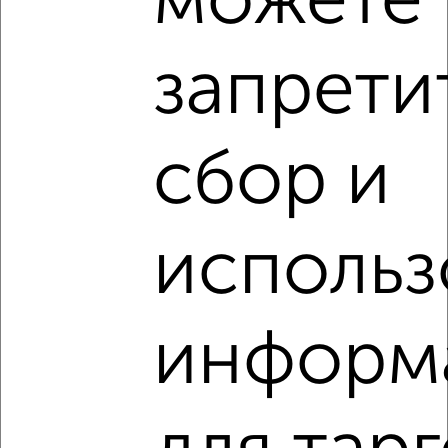
можете
запрети
‹
›
2
/3
сбор и
Дом 35м², 1-этажный, на длительный срок, 4 км от
города
₽
9 000
в месяц
использ
Садовая
Собственник, 06.08.2026
информ
‹
›
2
/8