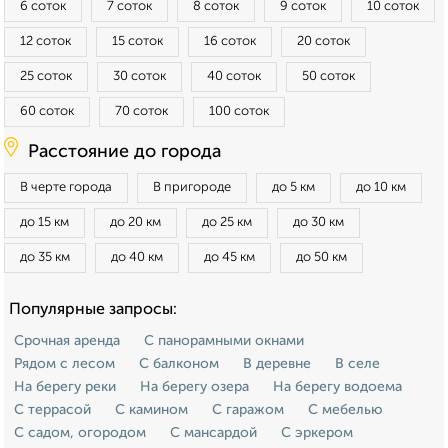
6 соток
7 соток
8 соток
9 соток
10 соток
12 соток
15 соток
16 соток
20 соток
25 соток
30 соток
40 соток
50 соток
60 соток
70 соток
100 соток
Расстояние до города
В черте города
В пригороде
до 5 км
до 10 км
до 15 км
до 20 км
до 25 км
до 30 км
до 35 км
до 40 км
до 45 км
до 50 км
Популярные запросы:
Срочная аренда
С панорамными окнами
Рядом с лесом
С балконом
В деревне
В селе
На берегу реки
На берегу озера
На берегу водоема
С террасой
С камином
С гаражом
С мебелью
С садом, огородом
С мансардой
С эркером