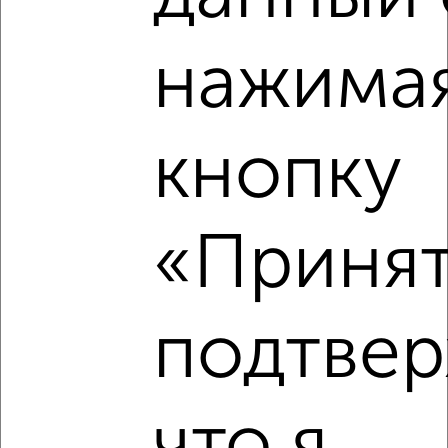
2
/8
нажимая
Дом 35м², 2-этажный, посуточно, 57 км от города
₽
4 000
в сутки
Советский район, Украинская
Собственник, 06.08.2026
кнопку
«Принят
‹
›
подтве
2
/8
Дача 130м², 1-этажный, на длительный срок, 18 км от
города
₽
65 000
в месяц
что я
д. Барабинка