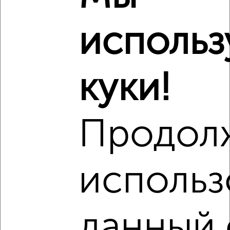
Агентство, 06.08.2026
использ
‹
›
куки!
2
/8
Дом 113м², 2-этажный, на длительный срок, 10 км от
Продол
города
₽
30 000
в месяц
Кировский район, Ленина
Собственник, 06.08.2026
использ
данный 
‹
›