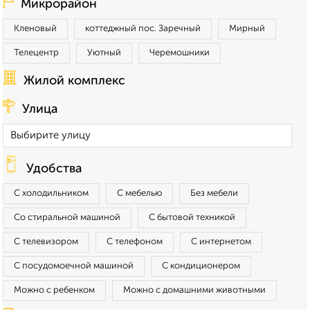
Микрорайон
Кленовый
коттеджный пос. Заречный
Мирный
Телецентр
Уютный
Черемошники
Жилой комплекс
Улица
Удобства
С холодильником
С мебелью
Без мебели
Со стиральной машиной
С бытовой техникой
С телевизором
С телефоном
С интернетом
С посудомоечной машиной
С кондиционером
Можно с ребенком
Можно с домашними животными