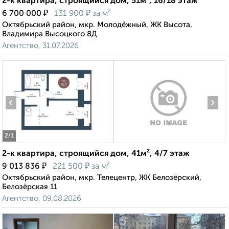
2-к квартира, строящийся дом, 51м², 16/18 этаж
₽
₽
6 700 000
131 900
за м²
Октябрьский район, мкр. Молодёжный, ЖК Высота,
Владимира Высоцкого 8Д
Агентство, 31.07.2026
‹
›
2
/1
2-к квартира, строящийся дом, 41м², 4/7 этаж
₽
₽
9 013 836
221 500
за м²
Октябрьский район, мкр. Телецентр, ЖК Белозёрский,
Белозёрская 11
Агентство, 09.08.2026