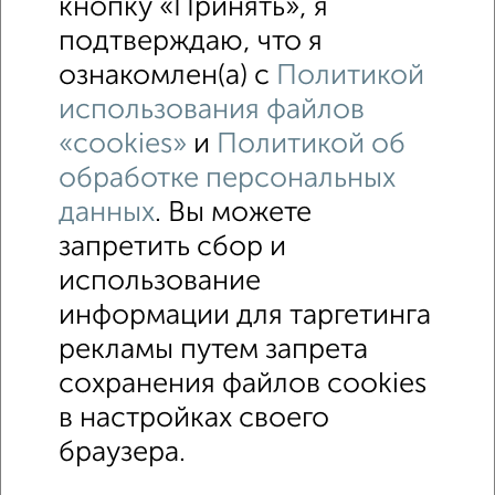
кнопку «Принять», я
подтверждаю, что я
ознакомлен(а) с
Политикой
использования файлов
«cookies»
и
Политикой об
обработке персональных
данных
. Вы можете
запретить сбор и
использование
↑ НАВЕРХ К МЕНЮ
информации для таргетинга
Машиноместа в паркинге
Без посредников
рекламы путем запрета
сохранения файлов cookies
Контакты
Политика конфиденциальности
в настройках своего
Пользовательское соглашение
Томск, проспект Кирова 54
© 2015–2026
Сайт-доска объявлений недвижимости
О проекте
браузера.
Реклама на портале
Новости
Статьи
Блог
Риэлторы
Агентства
Застройщики
Ипотечный калькулятор