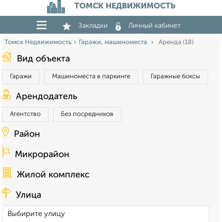
ТОМСК НЕДВИЖИМОСТЬ
Закладки
Личный кабинет
Томск Недвижимость
Гаражи, машиноместа
Аренда (18)
Вид объекта
Гаражи
Машиноместа в паркинге
Гаражные боксы
Арендодатель
Агентство
Без посредников
Район
Микрорайон
Жилой комплекс
Улица