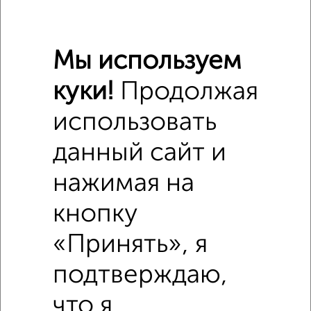
₽
690 000
Средняя цена район
Мы используем
Это предложение
Средняя цена по городу
куки!
Продолжая
использовать
Похожие предложения рядом
Комнаты в общежитии недалеко от Северный Городок 53
данный сайт и
нажимая на
кнопку
«Принять», я
подтверждаю,
что я