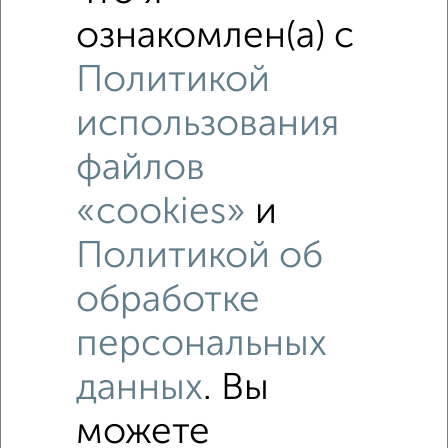
ознакомлен(а) с
Политикой
использования
файлов
Рядом, с меньшей ценой
«cookies»
и
Недалеко от Северный Городок 53 с ценой ниже
Политикой об
обработке
персональных
данных
. Вы
5
можете
Комната в общежитии, 13м², 3/3 этаж