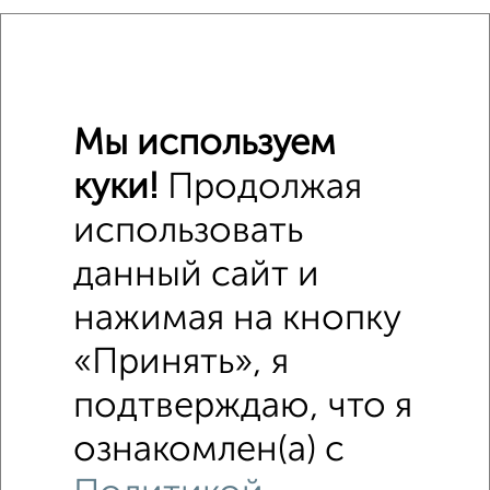
Средняя цена район
Это предложение
Средняя цена по городу
Мы используем
Похожие предложения рядом
ИЖС недалеко от Нарочанская 92
куки!
Продолжая
использовать
данный сайт и
нажимая на кнопку
«Принять», я
подтверждаю, что я
ознакомлен(а) с