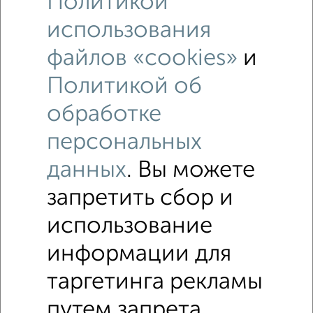
Политикой
использования
файлов «cookies»
и
Политикой об
Рядом, с меньшей ценой
Недалеко от Нарочанская 92 с ценой ниже
обработке
персональных
Земельные участки ИЖС
данных
. Вы можете
Поиск по схожим параметрам:
запретить сбор и
Советский район
микрорайон Наука
использование
на улице Нарочанская
без посредников
информации для
С электричеством
С газом
таргетинга рекламы
участок с площадью 8 соток
В черте города
путем запрета