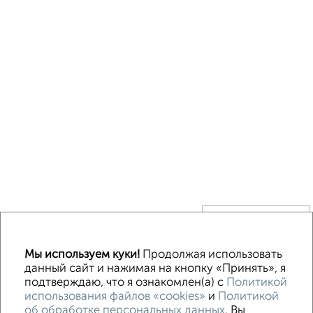
↑ НАВЕРХ К МЕНЮ
Без посредников
В деревне
Каркасный
Из бруса
Из сип панелей
Мы используем куки!
Продолжая использовать
Деревянный
Готовый дом
Под ключ
Загородный
данный сайт и нажимая на кнопку «Принять», я
подтверждаю, что я ознакомлен(а) с
Политикой
использования файлов «cookies»
и
Политикой
Контакты
Политика конфиденциальности
об обработке персональных данных
. Вы