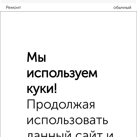
Ремонт
обычный
Местоположение
в черте города
Холодильник
есть
Мебель
есть
Стиральная машина
есть
Мы
Бытовая техника
есть
Телевизор
есть
используем
Интернет
есть
Можно с детьми
да
куки!
Продолжая
Расположение, инфраструктура рядом
использовать
Школы
Продукты
Аптеки
Дет. сады
Банкоматы
Торг. центры
данный сайт и