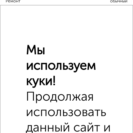
Ремонт
обычный
Местоположение
в черте города
Холодильник
есть
Мебель
есть
Бытовая техника
есть
Мы
Телевизор
есть
Интернет
есть
используем
Можно с детьми
да
Можно с животными
да
куки!
Продолжая
Расположение, инфраструктура рядом
использовать
Школы
Продукты
Аптеки
Дет. сады
Банкоматы
Торг. центры
данный сайт и
Поликлиники
Фитнес
Кафе