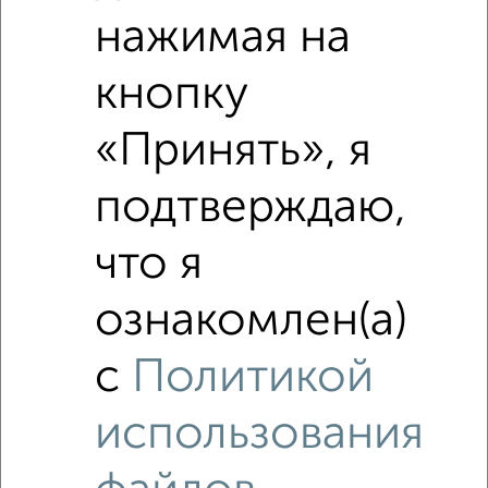
нажимая на
кнопку
«Принять», я
подтверждаю,
что я
ознакомлен(а)
с
Политикой
использования
Похожие предложения рядом
Коттеджи недалеко от Ермаковская