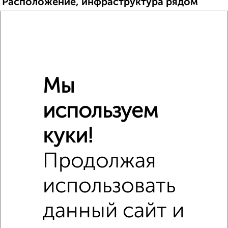
Расположение, инфраструктура рядом
Школы
Продукты
Аптеки
Дет. сады
Банкоматы
Торг. центры
Поликлиники
Фитнес
Кафе
Мы
используем
куки!
Продолжая
использовать
данный сайт и