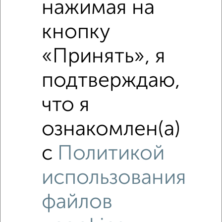
нажимая на
кнопку
Похожие предложения рядом
«Принять», я
Дома недалеко от Украинская
подтверждаю,
что я
ознакомлен(а)
с
Политикой
использования
файлов