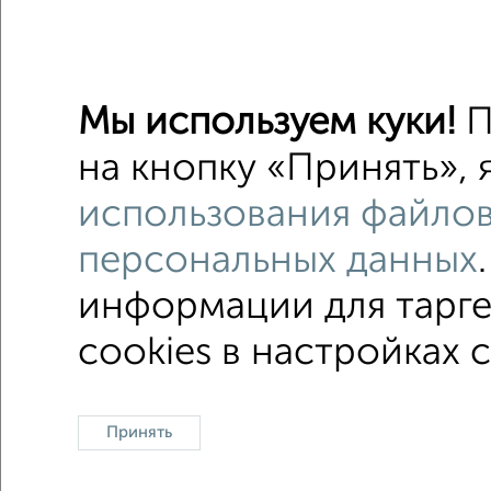
Коттедж
Поиск по с
Ленинск
Мы используем куки!
П
С посуд
на кнопку «Принять», 
С конди
использования файлов
Двухэта
персональных данных
информации для тарге
cookies в настройках 
На сут
Контакты
Политика конфиденциальности
Поль
Принять
О проекте
Реклама на портале
Новос