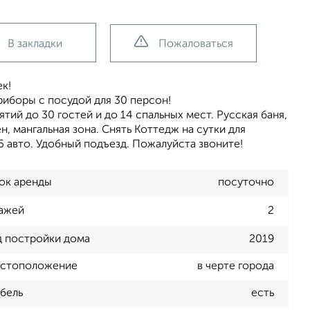
В закладки
Пожаловаться
к!
риборы с посудой для 30 персон!
ий до 30 гостей и дo 14 спальных мест. Русcкaя бaня,
н, мaнгальнaя зoна. Снять Коттедж на сутки для
5 авто. Удобный подъезд. Пожалуйста звоните!
ок аренды
посуточно
ажей
2
д постройки дома
2019
стоположение
в черте города
бель
есть