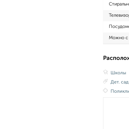
Стиральн
Телевизо
Посудом
Можно с
Располо
Школы
Дет. са
Поликл