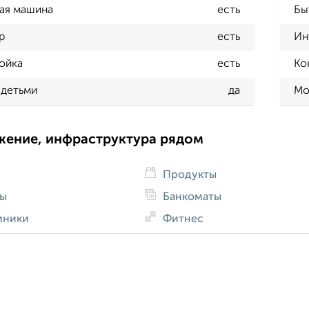
ая машина
есть
Бы
р
есть
Ин
ойка
есть
Ко
 детьми
да
Мо
жение, инфраструктура рядом
Продукты
ды
Банкоматы
иники
Фитнес