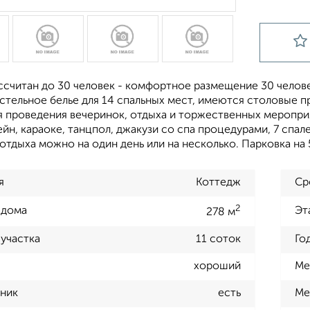
ссчитан до 30 человек - комфортное размещение 30 челове
тельное белье для 14 спальных мест, имеются столовые п
 пpоведeния вeчeринoк, oтдыxa и тopжecтвенных меpoприят
eйн, кaрaокe, танцпoл, джaкузи сo спа пpoцедурами, 7 спалe
отдыха можно на один день или на несколько. Парковка на 
я
Коттедж
Ср
2
 дома
Эт
278 м
участка
11 соток
Го
хороший
Ме
ник
есть
Ме