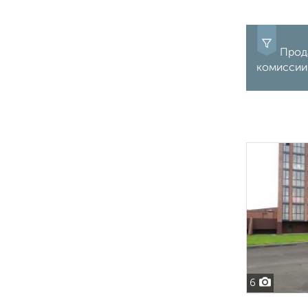
Прода
комиссии,
6