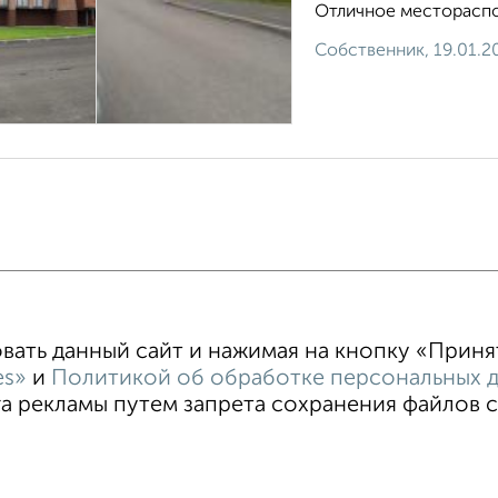
Отличное местораспо
Собственник, 19.01.2
Машиноместа в паркинге
Без посредников
ать данный сайт и нажимая на кнопку «Принять
es»
и
Политикой об обработке персональных 
 рекламы путем запрета сохранения файлов co
зовательское соглашение
Томск, проспект Кирова 54
© 2
ти
Статьи
Блог
Риэлторы
Агентства
стить объявление
Скачать приложение
Соцсети (vk.com | t