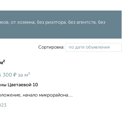
в, от хозяина, без риэлтора, без агентств, без
Сортировка:
м²
₽
6 300
за м²
ны Цветаевой 10
ложение, начало микрорайона....
023