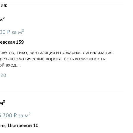
ия:
м²
₽
400
за м²
евская 139
 светло, тихо, вентиляция и пожарная сигнализация.
рез автоматические ворота, есть возможность
й вход....
020
м²
₽
6 300
за м²
ны Цветаевой 10