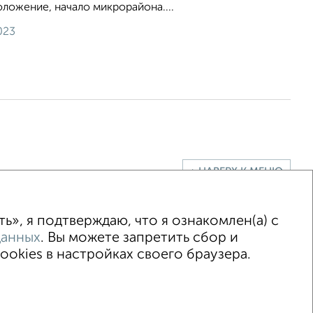
ложение, начало микрорайона....
023
↑ НАВЕРХ К МЕНЮ
», я подтверждаю, что я ознакомлен(а) с
данных
. Вы можете запретить сбор и
okies в настройках своего браузера.
015–2026
Сайт-доска объявлений недвижимости
Застройщики
Ипотечный калькулятор
.me | dzen.ru)