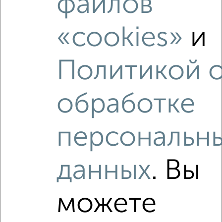
файлов
2
/2
3-к квартира, вторичка, 60м², 1/17 этаж
«cookies»
и
₽
₽
8 500 000
141 200
за м²
Ленинский район, мкр. Черемошники, Дальне-Ключевская
16Б
Политикой 
Агентство, 05.08.2026
обработке
‹
›
персональн
2
/2
данных
. Вы
3-к квартира, вторичка, 59м², 24/26 этаж
₽
₽
9 446 000
160 600
за м²
можете
Ленинский район, мкр. Черемошники, ЖК Квартал 1604,
проспект Ленина 206В
Агентство, 04.08.2026