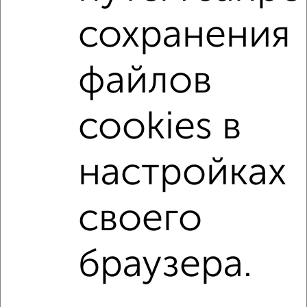
Поиск по схожим параметрам:
сохранения
Ленинский район
микрорайон Черемошники
на улице Тихий переулок
не первый этаж
файлов
не последний этаж
с балконом
c большой кухней
с центральным отоплением
Вторичное жилье
cookies в
в кирпичном доме
с раздельным санузлом
площадью до 70 м²
настройках
↑ НАВЕРХ К МЕНЮ
своего
Однокомнатные
Двухкомнатные
Трехкомнатные
4‑комнатные
Квартиры студии
От застройщика
Без посредников
Вторичное жилье
браузера.
В новостройке
В строящемся доме
В новом доме
Контакты
Политика конфиденциальности