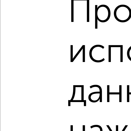
Про
2
/2
1-к квартира, вторичка, 35м², 15/17 этаж
₽
₽
5 068 000
146 100
за м²
исп
Октябрьский район, мкр. комплекс ов Солнечная Долина,
Юрия Ковалёва 47
Агентство, 08.08.2026
дан
‹
›
2
/2
3-к квартира, вторичка, 81м², 13/20 этаж
₽
₽
11 200 000
137 800
за м²
Советский район, Льва Толстого 38/4