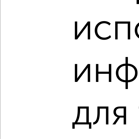
₽
₽
7 800 000
114 800
за м²
Октябрьский район, мкр. Высотный, Мичурина 11
исп
Агентство, 08.08.2026
‹
›
инф
2
/2
2-к квартира, вторичка, 71м², 5/23 этаж
₽
₽
11 327 000
159 800
за м²
Советский район, ЖК На Комсомольском, Комсомольский
для
проспект 48Б
Агентство, 08.08.2026