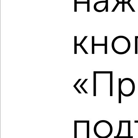
наж
Агентство, 08.08.2026
кно
‹
›
2
/2
1-к квартира, вторичка, 35м², 10/10 этаж
«Пр
₽
₽
5 200 000
148 600
за м²
Советский район, Сибирская 102
Агентство, 08.08.2026
под
‹
›