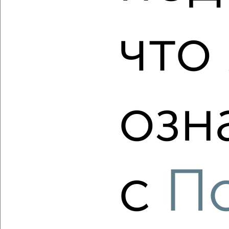
2
/2
что 
1-к квартира, вторичка, 35м², 4/17 этаж
₽
₽
5 068 000
146 100
за м²
Октябрьский район, мкр. комплекс ов Солнечная Долина,
Юрия Ковалёва 47
Агентство, 08.08.2026
озн
‹
›
2
/2
с
П
3-к квартира, вторичка, 63м², 1/6 этаж
₽
₽
6 700 000
106 700
за м²
Агентство, 08.08.2026