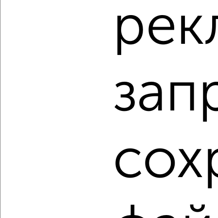
рек
‹
›
2
/2
1-к квартира, вторичка, 29м², 14/27 этаж
₽
₽
4 900 000
167 300
за м²
зап
Ленинский район, мкр. Черемошники, ЖК Квартал 1604,
проспект Ленина 206В
Агентство, 08.08.2026
сох
1 / 29
2
Как купить квартиру, вторичное жилье в Томске на
сайте Томск-недвижимость?
Используя удобную форму поиска с множеством
фильтров и сортировкой по параметрам, вы можете
подобрать для покупки квартиру, вторичное жилье в
Томске.