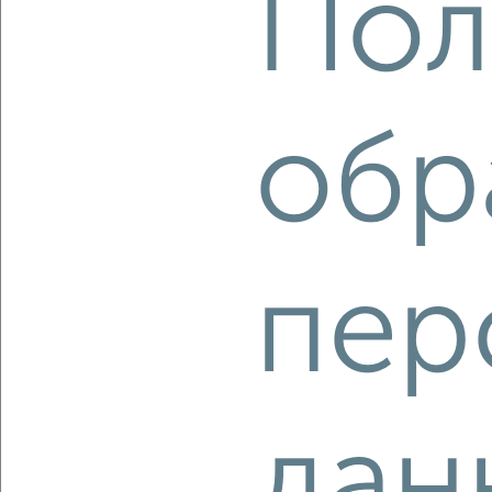
Пол
4-к квартира, вторичка, 71м², 5/10 этаж
₽
₽
8 399 000
118 200
за м²
Советский район, Киевская 28
Агентство, 08.08.2026
обр
‹
›
пер
2
/2
2-к квартира, вторичка, 93м², 1/10 этаж
₽
₽
12 784 840
137 000
за м²
Кировский район, Аркадия Иванова 21
Агентство, 08.08.2026
дан