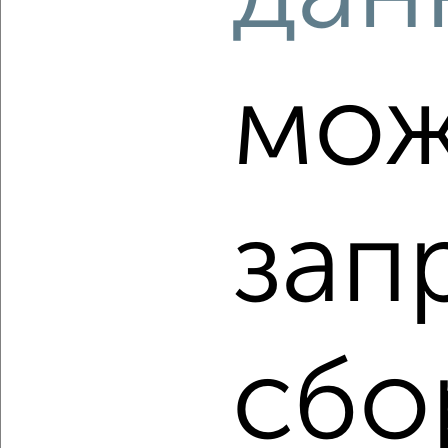
‹
›
мож
2
/2
1-к квартира, вторичка, 40м², 6/12 этаж
₽
₽
6 100 000
152 500
за м²
Кировский район, мкр. Прибрежный, переулок Богдана
Хмельницкого 8
зап
Агентство, 08.08.2026
‹
›
сбо
2
/2
2-к квартира, вторичка, 68м², 16/17 этаж