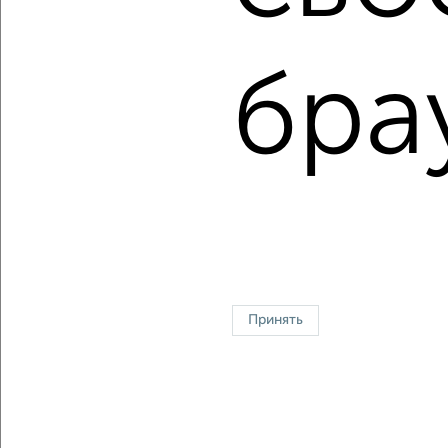
14000000
руб.
Средняя цена:
7322561
руб.
бра
Цена за м2: от
164705
руб. до
121739
руб.
Средняя цена за м2:
133137
руб.
Площадь: от
17
м2 до
115
м2
Средняя площадь:
55
м2
↑ НАВЕРХ К МЕНЮ
Однокомнатные
Двухкомнатные
Трехкомнатные
4‑комнатные
Квартиры студии
От застройщика
Без посредников
Вторичное жилье
Принять
В новостройке
В строящемся доме
В новом доме
Контакты
Политика конфиденциальности
Пользовательское соглашение
Томск, проспект Кирова 54
© 2015–2026
Сайт-доска объявлений недвижимости
О проекте