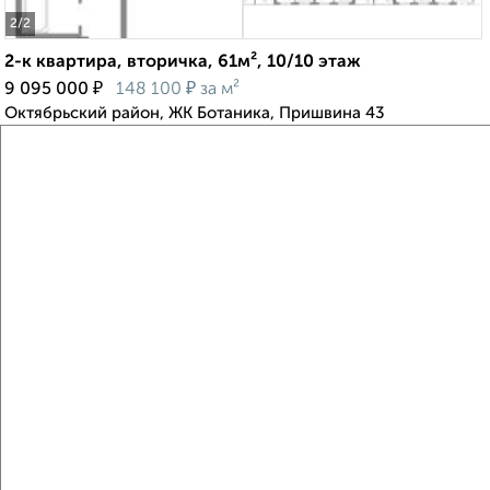
2
/2
2-к квартира, вторичка, 61м², 10/10 этаж
₽
₽
9 095 000
148 100
за м²
Октябрьский район, ЖК Ботаника, Пришвина 43
Агентство, 08.08.2026
Виртуальные 3D-туры по музеям и объектам
культуры
‹
›
2
/2
1-к квартира, вторичка, 38м², 7/10 этаж