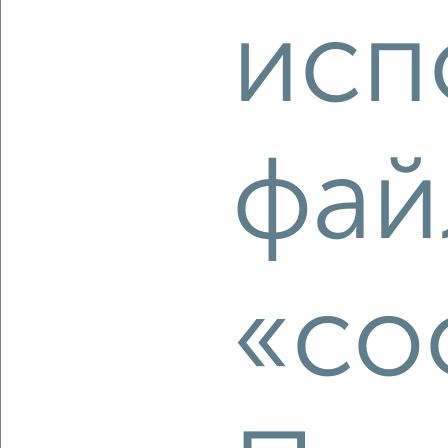
исп
‹
›
2
/2
фай
3-к квартира, вторичка, 59м², 1/5 этаж
₽
₽
5 300 000
89 900
за м²
Ленинский район, мкр. Каштак, 79-й Гвардейской Дивизии
14
Агентство, 08.08.2026
«co
‹
›
2
/2