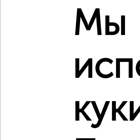
₽
₽
6 086 000
160 000
за м²
Октябрьский район, ЖК Ботаника, Пришвина 43
Мы
Агентство, 08.08.2026
‹
›
исп
2
/2
3-к квартира, вторичка, 84м², 5/10 этаж
₽
₽
12 398 000
148 000
за м²
кук
Октябрьский район, ЖК Ботаника, Пришвина 43
Агентство, 08.08.2026
‹
›