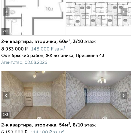
‹
›
2
/2
2-к квартира, вторичка, 60м², 3/10 этаж
₽
₽
8 933 000
148 000
за м²
Октябрьский район, ЖК Ботаника, Пришвина 43
Агентство, 08.08.2026
‹
›
2
/2
2-к квартира, вторичка, 54м², 8/10 этаж
₽
₽
6 150 000
114 100
за м²