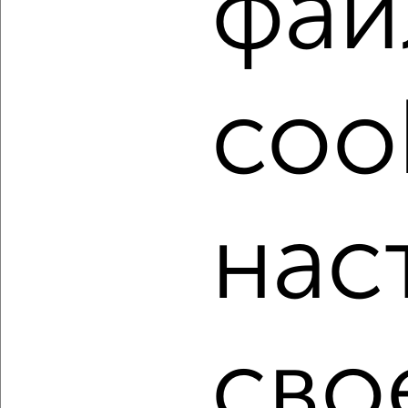
фай
Найденные предложения: 1682 объявлений, можно
посмотреть в виде списка или на карте, с описанием,
расположением, ценой и другими подробностями.
coo
Подберите подходящую недвижимость из предложений
от собственников, риэлторов, застройщиков и агенств
недвижимости, связаться с ними можно по телефону или
написать сообщение в любом удобном для вас
мессенджере, это безопасно и бесплатно.
Для покупки квартиры доступна ипотека от крупнейших
нас
банков России: СберБанк, ВТБ, Альфа-Банк,
Россельхозбанк, Совкомбанк, Т-Банк, Росбанк, Почта
Банк на сумму от 400 000 до 120 000 000 рублей сроком
до 30 лет.
Сайт работает во многих городах России.
сво
Сколько стоит купить квартиру в Томске?
Цена недвижимости: мин. от
2800000
руб. до макс.