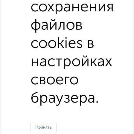
на улице Пришвина
не первый этаж
сохранения
не последний этаж
с балконом
c большой кухней
файлов
с центральным отоплением
Вторичное жилье
в панельном доме
с раздельным санузлом
cookies в
площадью до 40 м²
В большом дворе
настройках
↑ НАВЕРХ К МЕНЮ
своего
Однокомнатные
Двухкомнатные
Трехкомнатные
4‑комнатные
Квартиры студии
От застройщика
Без посредников
Вторичное жилье
В новостройке
В строящемся доме
В новом доме
браузера.
Контакты
Политика конфиденциальности
Пользовательское соглашение
Томск, проспект Кирова 54
© 2015–2026
Сайт-доска объявлений недвижимости
О проекте
Принять
Реклама на портале
Новости
Статьи
Блог
Риэлторы
Агентства