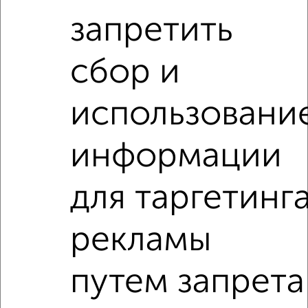
запретить
сбор и
использовани
информации
Рядом, с меньшей ценой
Недалеко от Пришвина 43 с ценой ниже
для таргетинг
рекламы
1‑комнатные квартиры
Поиск по схожим параметрам:
путем запрета
Октябрьский район
жилой комплекс Ботаника