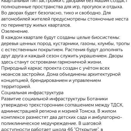
Квартальный тип застройки с дворами без машин создаст
полноценные пространства для игр, прогулок и отдыха.
Во дворах будет безопасно, тихо и свободно. Для
автомобилей жителей предусмотрены стояночные места
по периметру жилых кварталов.
Озеленение.
В каждом квартале будут созданы целые биосистемы:
деревья ценных пород, кустарники, газоны, клумбы, тропы
с естественным покрытием. Растения будут дополнять
друг друга и каждый сезон служить украшением. Дворы
здесь станут островками гармоничной жизни.
Природный каркас проекта создан с учётом всех
нюансов застройки. Дома объединены архитектурной
концепцией, брендированием и управлением
территорией.
Социальная инфраструктура
Развитие социальной инфраструктуры Ботаники
утверждено трехсторонним соглашением между ТДСК,
администрацией региона и мэрией Томска. В жилом
комплексе разместят два детских сада и амбулаторно-
поликлиническое медучреждение. В шаговой
доступности работает школа 46 "Открытие", в