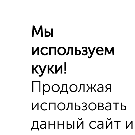
Балкон
есть
Год постройки дома
нет данных
Ремонт
обычный
Мы
Вид жилья
вторичка
Санузел
раздельный
используем
Площадь кухни
10 м²
Отопление
центральное
куки!
Расположение, инфраструктура рядом
Продолжая
Школы
Продукты
Аптеки
использовать
Дет. сады
Банкоматы
Торг. центры
Поликлиники
Фитнес
Кафе
данный сайт и