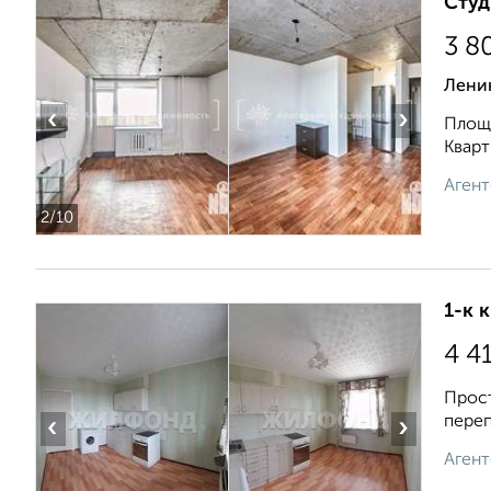
Студ
3 8
Ленин
‹
›
Площа
Кварт
Агент
2
/10
1-к 
4 4
Прост
переп
‹
›
Агент