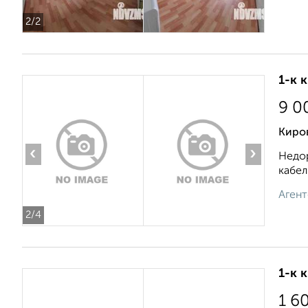
2
/2
1-к 
9 0
Киров
‹
›
Недор
кабел
Агент
2
/4
1-к 
1 6