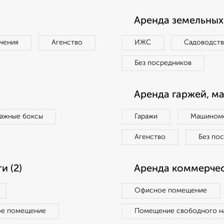
Аренда земельных 
чения
Агенство
ИЖС
Садоводст
Без посредников
Аренда гаржей, м
ражные боксы
Гаражи
Машиноме
Агенство
Без по
 (2)
Аренда коммерчес
Офисное помещение
ое помещение
Помещение свободного н