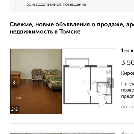
Производственное помещение
Свежие, новые объявления о продаже, а
недвижимость в Томске
1-к 
3 5
Киров
‹
›
Прода
позво
предп
Агент
2
/2