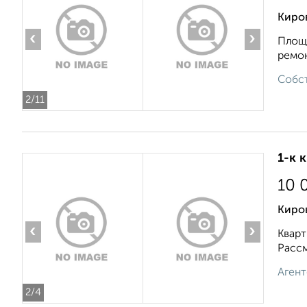
Киров
‹
›
Площа
ремон
Собст
2
/11
1-к 
10 
Киро
‹
›
Кварт
Рассм
Агент
2
/4