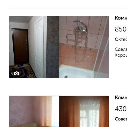
Комн
850
Октяб
Сдела
Хорош
5
Комн
430
Сове