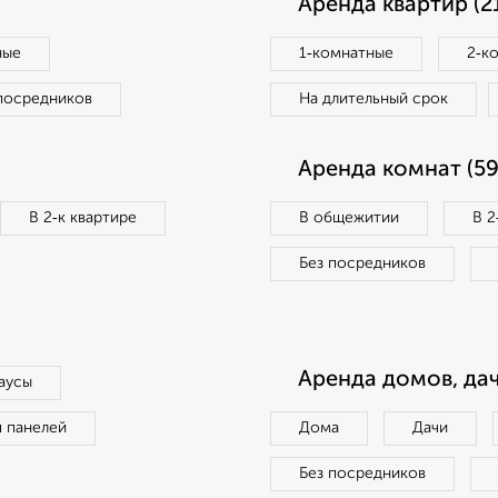
Аренда квартир (2
ные
1‑комнатные
2‑к
посредников
На длительный срок
Аренда комнат (59
В 2‑к квартире
В общежитии
В 2
Без посредников
Аренда домов, дач
аусы
п панелей
Дома
Дачи
Без посредников