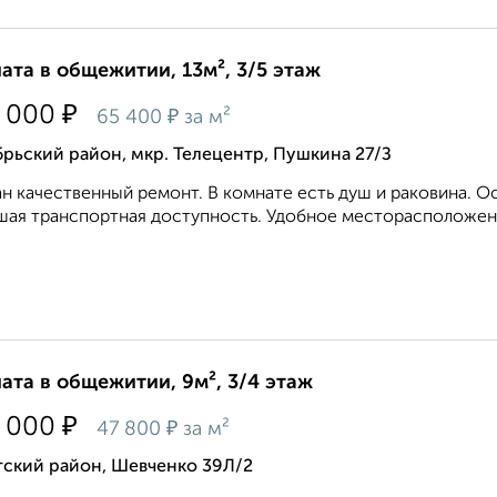
ата в общежитии, 13м², 3/5 этаж
₽
 000
₽
65 400
за м²
рьский район, мкр. Телецентр, Пушкина 27/З
н качественный ремонт. В комнате есть душ и раковина. О
ая транспортная доступность. Удобное месторасположение
ата в общежитии, 9м², 3/4 этаж
₽
 000
₽
47 800
за м²
тский район, Шевченко 39Л/2