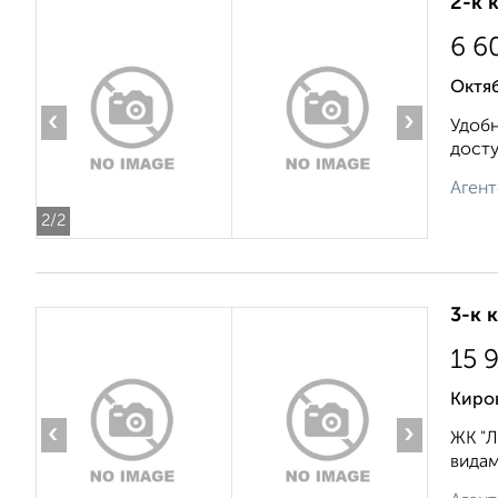
2-к 
6 6
Октяб
‹
›
Удобн
досту
Агент
2
/2
3-к 
15 
Киро
‹
›
ЖК "Л
видам