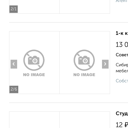
Агент
2
/1
1-к 
13 
Совет
‹
›
Сибир
мебел
Собст
2
/6
Студ
12