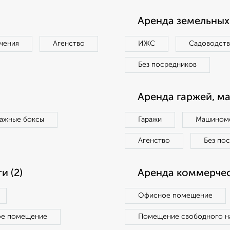
Аренда земельных 
чения
Агенство
ИЖС
Садоводст
Без посредников
Аренда гаржей, м
ражные боксы
Гаражи
Машиноме
Агенство
Без по
 (2)
Аренда коммерчес
Офисное помещение
ое помещение
Помещение свободного н