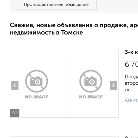
Производственное помещение
Свежие, новые объявления о продаже, а
недвижимость в Томске
3-к 
6 7
Прода
второ
‹
›
ос...
Агент
2
/2