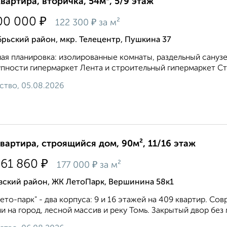
квартира, вторичка, 54м², 5/9 этаж
₽
00 000
₽
122 300
за м²
рьский район, мкр. Телецентр, Пушкина 37
ая планировка: изолированные комнаты, раздельный санузе
пности гипермаркет Лента и строительный гипермаркет Стр
ство, 05.08.2026
квартира, строящийся дом, 90м², 11/16 этаж
₽
961 860
₽
177 000
за м²
вский район, ЖК ЛетоПарк, Вершинина 58к1
ето-парк" - два корпуса: 9 и 16 этажей на 409 квартир. С
и на город, лесной массив и реку Томь. Закрытый двор без 