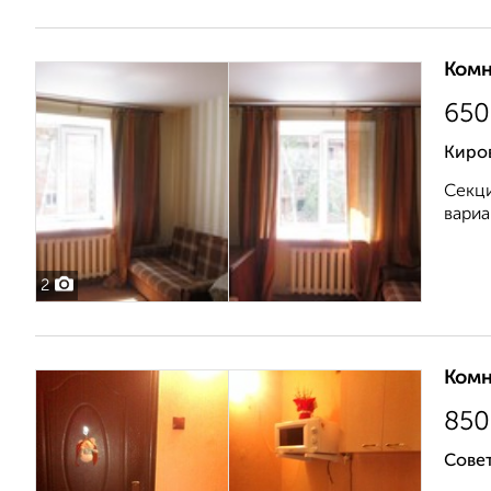
Комн
650
Киров
Секци
вариа
2
Комн
850
Совет