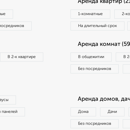
Аренда квартир (2
ные
1‑комнатные
2‑к
посредников
На длительный срок
Аренда комнат (59
В 2‑к квартире
В общежитии
В 2
Без посредников
Аренда домов, дач
аусы
п панелей
Дома
Дачи
Без посредников