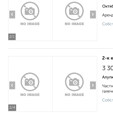
Октяб
‹
›
Аренд
Собст
2
/1
2-к 
3 3
Алуп
‹
›
Частн
галеч
Собст
2
/4