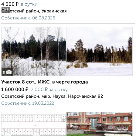
₽
4 000
в сутки
2
/8
Советский район, Украинская
Собственник, 06.08.2026
8
Участок 8 сот., ИЖС, в черте города
₽
₽
1 600 000
2 000
за сотку
Советский район, мкр. Наука, Нарочанская 92
Собственник, 19.03.2022