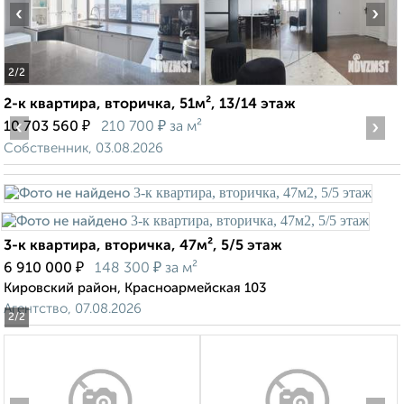
‹
›
2
/2
2-к квартира, вторичка, 51м², 13/14 этаж
‹
₽
₽
›
10 703 560
210 700
за м²
Собственник, 03.08.2026
3-к квартира, вторичка, 47м², 5/5 этаж
₽
₽
6 910 000
148 300
за м²
Кировский район, Красноармейская 103
Агентство, 07.08.2026
2
/2