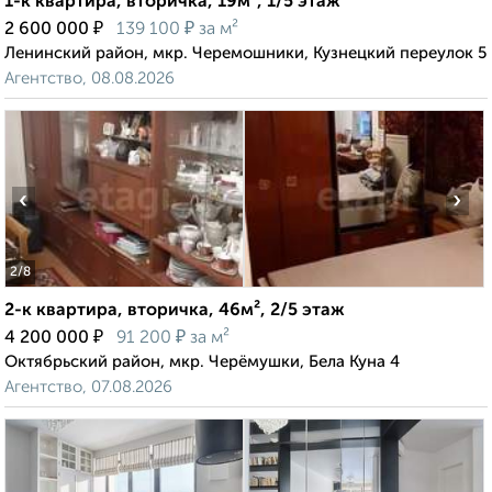
1-к квартира, вторичка, 19м², 1/5 этаж
₽
₽
2 600 000
139 100
за м²
Ленинский район, мкр. Черемошники, Кузнецкий переулок 5
Агентство, 08.08.2026
‹
›
2
/8
2-к квартира, вторичка, 46м², 2/5 этаж
₽
₽
4 200 000
91 200
за м²
Октябрьский район, мкр. Черёмушки, Бела Куна 4
Агентство, 07.08.2026