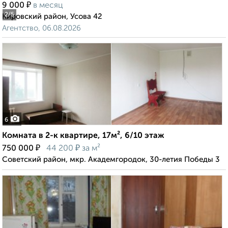
₽
9 000
в месяц
2
/5
Кировский район, Усова 42
Агентство, 06.08.2026
6
Комната в 2-к квартире, 17м², 6/10 этаж
₽
₽
750 000
44 200
за м²
Советский район, мкр. Академгородок, 30-летия Победы 3