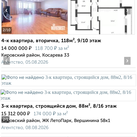
‹
›
2
/10
4-к квартира, вторичка, 118м², 9/10 этаж
₽
₽
14 000 000
118 700
за м²
Кировский район, Косарева 33
‹
›
Агентство, 05.08.2026
3-к квартира, строящийся дом, 88м², 8/16 этаж
₽
₽
15 312 000
174 000
за м²
2
/1
Кировский район, ЖК ЛетоПарк, Вершинина 58к1
Агентство, 08.08.2026