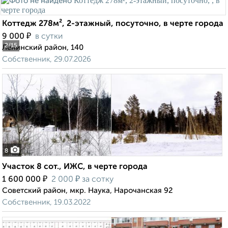
Коттедж 278м², 2-этажный, посуточно, в черте города
₽
9 000
в сутки
2
/15
Ленинский район, 140
Собственник, 29.07.2026
8
Участок 8 сот., ИЖС, в черте города
₽
₽
1 600 000
2 000
за сотку
Советский район, мкр. Наука, Нарочанская 92
Собственник, 19.03.2022