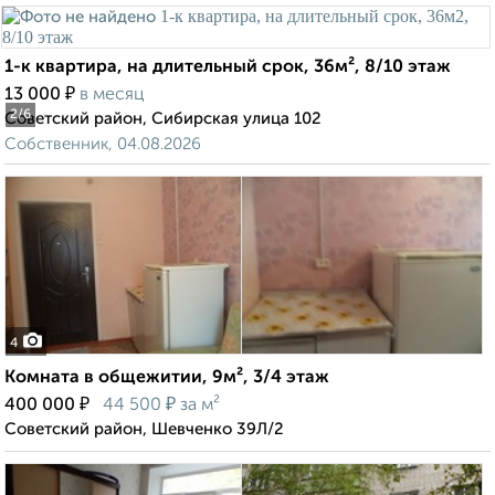
1-к квартира, на длительный срок, 36м², 8/10 этаж
₽
13 000
в месяц
2
/6
Советский район, Сибирская улица 102
Собственник, 04.08.2026
4
Комната в общежитии, 9м², 3/4 этаж
₽
₽
400 000
44 500
за м²
Советский район, Шевченко 39Л/2