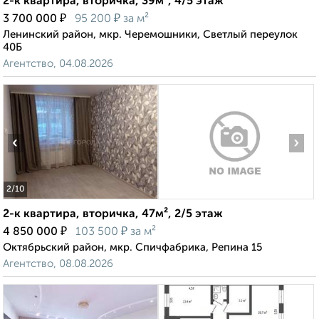
2-к квартира, вторичка, 39м², 4/5 этаж
₽
₽
3 700 000
95 200
за м²
Ленинский район, мкр. Черемошники, Светлый переулок
40Б
Агентство, 04.08.2026
‹
›
2
/10
2-к квартира, вторичка, 47м², 2/5 этаж
₽
₽
4 850 000
103 500
за м²
Октябрьский район, мкр. Спичфабрика, Репина 15
Агентство, 08.08.2026