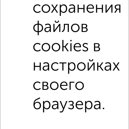
сохранения
Поиск по схожим параметрам:
Октябрьский район
на улице Суворова
файлов
на первом этаже
не последний этаж
с балконом
с центральным отоплением
Вторичное жилье
cookies в
в панельном доме
с раздельным санузлом
площадью до 70 м²
настройках
↑ НАВЕРХ К МЕНЮ
своего
Однокомнатные
Двухкомнатные
Трехкомнатные
4‑комнатные
Квартиры студии
От застройщика
Без посредников
Вторичное жилье
браузера.
В новостройке
В строящемся доме
В новом доме
Контакты
Политика конфиденциальности
Пользовательское соглашение
Томск, проспект Кирова 54