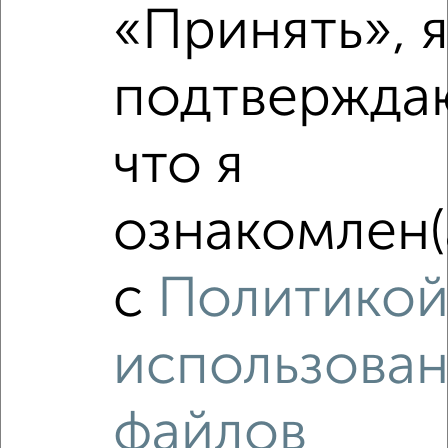
«Принять», 
Агентство, 09.08.2026
подтвержда
‹
›
что я
2
/10
ознакомлен(
3-к квартира, вторичка, 66м², 7/10 этаж
₽
₽
5 300 000
80 800
за м²
с
Политико
Ленинский район, мкр. Черемошники, переулок Емельяна
Пугачева 1
Агентство, 09.08.2026
использова
файлов
‹
›