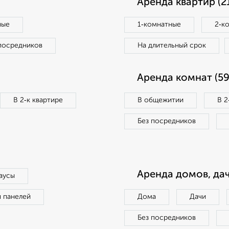
Аренда квартир (2
ные
1‑комнатные
2‑к
посредников
На длительный срок
Аренда комнат (59
В 2‑к квартире
В общежитии
В 2
Без посредников
Аренда домов, дач
аусы
п панелей
Дома
Дачи
Без посредников