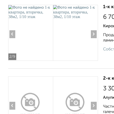
1-к 
6 7
Киров
‹
›
Прода
ламин
Собст
2
/9
2-к 
3 3
Алуп
‹
›
Частн
галеч