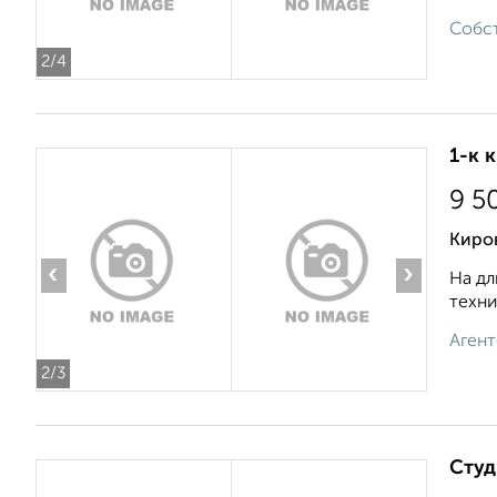
Собст
2
/4
1-к 
9 5
Киров
‹
›
На дл
техни
Агент
2
/3
Студ