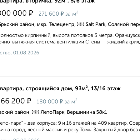
квартира, вторичка, 92м², 5/6 этаж
₽
900 000
₽
271 600
за м²
рьский район, мкр. Телецентр, ЖК Salt Park, Соляной пе
олностью кирпичный, высота потолков 3 метра. Французск
чно-вытяжная система вентиляции Стены — жидкий акрил, 
ство, 01.08.2026
квартира, строящийся дом, 93м², 13/16 этаж
₽
666 200
₽
180 000
за м²
вский район, ЖК ЛетоПарк, Вершинина 58к1
ето-парк" - два корпуса: 9 и 16 этажей на 409 квартир. С
и на город, лесной массив и реку Томь. Закрытый двор без 