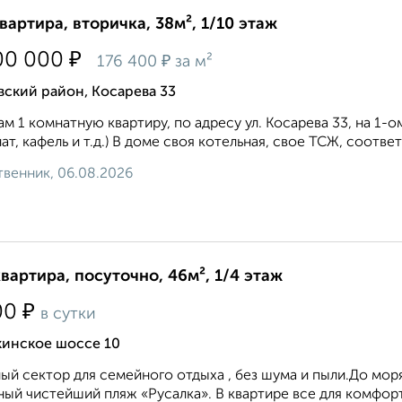
квартира, вторичка, 38м², 1/10 этаж
₽
00 000
₽
176 400
за м²
ский район, Косарева 33
м 1 комнатную квартиру, по адресу ул. Косарева 33, на 1-
ат, кафель и т.д.) В доме своя котельная, свое ТСЖ, соответ
венник, 06.08.2026
квартира, посуточно, 46м², 1/4 этаж
₽
00
в сутки
кинское шоссе 10
ый сектор для семейного отдыха , без шума и пыли.До мор
ный чистейший пляж «Русалка». В квартире все для комфортн