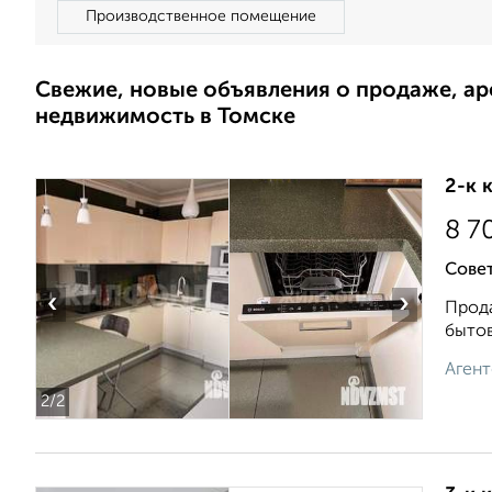
Производственное помещение
Свежие, новые объявления о продаже, а
недвижимость в Томске
2-к 
8 7
Совет
‹
›
Прода
бытов
Агент
2
/2