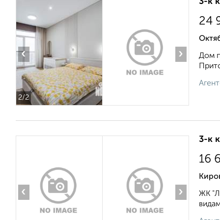
3-к 
24 
Октяб
‹
›
Дом п
Прито
Агент
2
/2
3-к 
16 
Киро
‹
›
ЖК "Л
видам