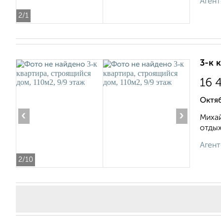
Агент
2
/1
3-к 
16 
Октя
‹
›
Михай
отдых
Агент
2
/10