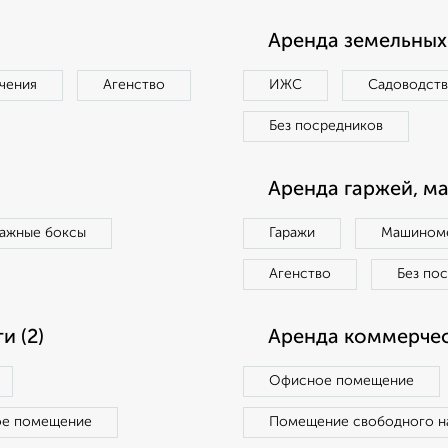
Аренда земельных 
чения
Агенство
ИЖС
Садоводст
Без посредников
Аренда гаржей, м
ражные боксы
Гаражи
Машиноме
Агенство
Без по
 (2)
Аренда коммерчес
Офисное помещение
ое помещение
Помещение свободного н