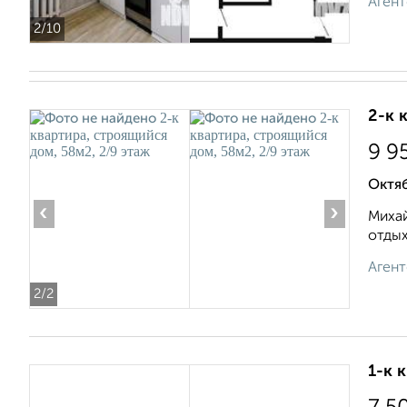
Агент
2
/10
2-к 
9 9
Октя
‹
›
Михай
отдых
Агент
2
/2
1-к 