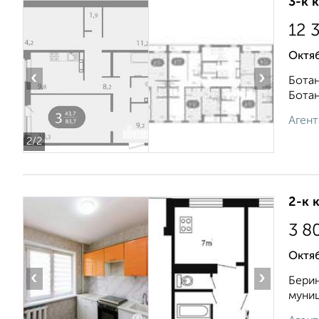
3-к 
12 
Октя
‹
›
Ботан
Ботан
Агент
2
/2
2-к 
3 8
Октяб
‹
›
Берин
муниц