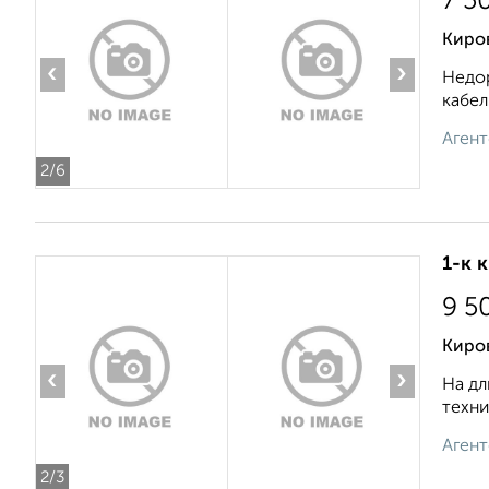
7 5
Киро
‹
›
Недор
кабел
Агент
2
/6
1-к 
9 5
Киров
‹
›
На дл
техни
Агент
2
/3