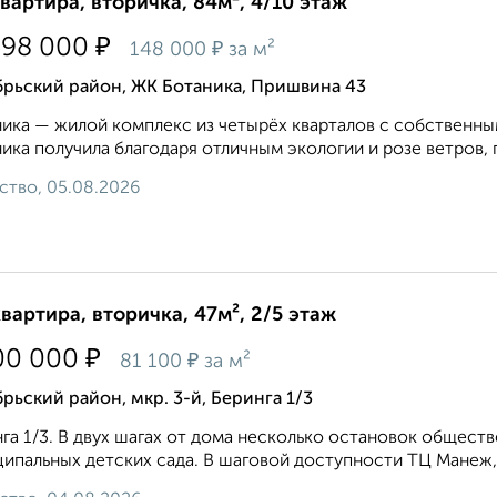
квартира, вторичка, 84м², 4/10 этаж
₽
398 000
₽
148 000
за м²
брьский район, ЖК Ботаника, Пришвина 43
ика — жилой комплекс из четырёх кварталов с собственным
ика получила благодаря отличным экологии и розе ветров, 
ство, 05.08.2026
квартира, вторичка, 47м², 2/5 этаж
₽
00 000
₽
81 100
за м²
рьский район, мкр. 3-й, Беринга 1/3
га 1/3. В двух шагах от дома несколько остановок обществ
ипальных детских сада. В шаговой доступности ТЦ Манеж, г