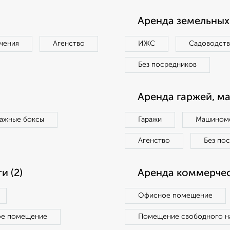
Аренда земельных 
чения
Агенство
ИЖС
Садоводст
Без посредников
Аренда гаржей, м
ражные боксы
Гаражи
Машиноме
Агенство
Без по
 (2)
Аренда коммерчес
Офисное помещение
ое помещение
Помещение свободного н