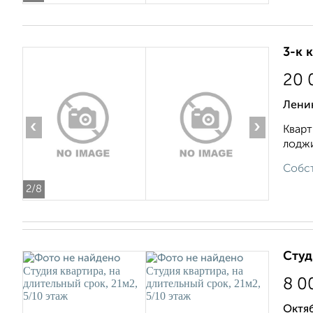
3-к 
20 
Лени
‹
›
Кварт
лоджи
Собст
2
/8
Студ
8 0
Октяб