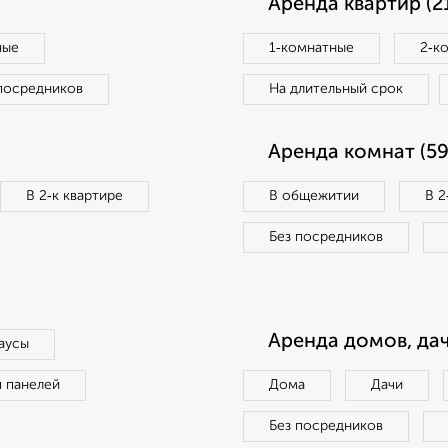
Аренда квартир (2
ные
1‑комнатные
2‑к
посредников
На длительный срок
Аренда комнат (59
В 2‑к квартире
В общежитии
В 2
Без посредников
Аренда домов, дач
аусы
п панелей
Дома
Дачи
Без посредников