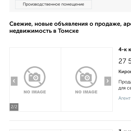
Производственное помещение
Свежие, новые объявления о продаже, а
недвижимость в Томске
4-к 
27 
Киро
‹
›
Прода
для с
Агент
2
/2