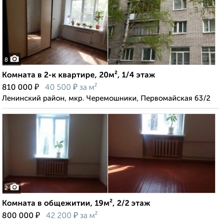
8
Комната в 2-к квартире, 20м², 1/4 этаж
₽
₽
810 000
40 500
за м²
Ленинский район, мкр. Черемошники, Первомайская 63/2
2
Комната в общежитии, 19м², 2/2 этаж
₽
₽
800 000
42 200
за м²