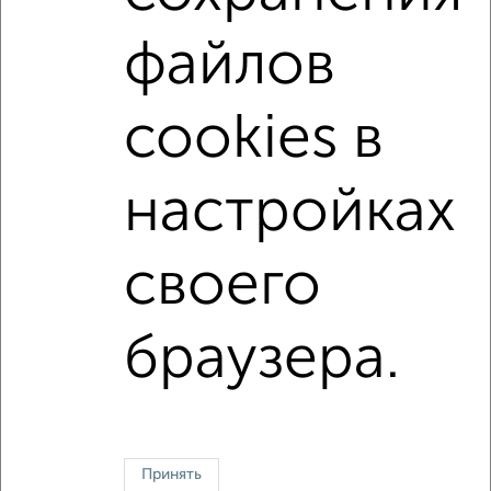
с центральным отоплением
в строящихся домах
файлов
в новостройках
в кирпичном доме
с раздельным санузлом
площадью до 90 м²
cookies в
С панорамными окнами
С паркингом
Большие квартиры
настройках
↑ НАВЕРХ К МЕНЮ
своего
Однокомнатные
Двухкомнатные
Трехкомнатные
4‑комнатные
Квартиры студии
От застройщика
Без посредников
Вторичное жилье
браузера.
В новостройке
В строящемся доме
В новом доме
Контакты
Политика конфиденциальности
Пользовательское соглашение
Томск, проспект Кирова 54
© 2015–2026
Сайт-доска объявлений недвижимости
О проекте
Принять
Реклама на портале
Новости
Статьи
Блог
Риэлторы
Агентства