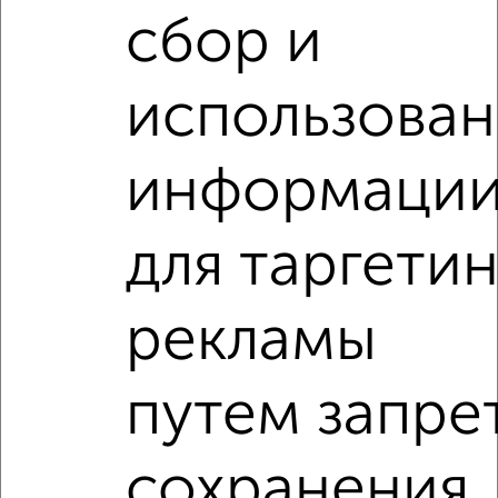
сбор и
‹
›
использова
2
/10
информаци
3-к квартира, вторичка, 77м², 6/9 этаж
₽
₽
12 500 000
163 100
за м²
Кировский район, Аркадия Иванова 27
для таргетин
Агентство, 06.08.2026
рекламы
3-к квартиры
Поиск по схожим параметрам:
путем запре
Кировский район
жилой комплекс ЛетоПарк
на улице Вершинина
не первый этаж
сохранения
не последний этаж
с балконом