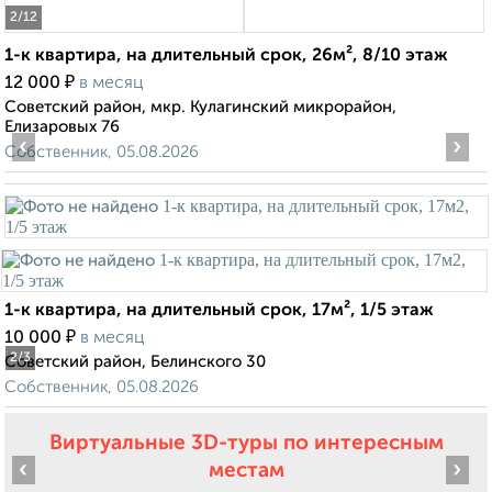
2
/12
1-к квартира, на длительный срок, 26м², 8/10 этаж
₽
12 000
в месяц
Советский район, мкр. Кулагинский микрорайон,
Елизаровых 76
‹
›
Собственник, 05.08.2026
1-к квартира, на длительный срок, 17м², 1/5 этаж
₽
10 000
в месяц
2
/3
Советский район, Белинского 30
Собственник, 05.08.2026
Виртуальные 3D-туры по интересным
‹
›
местам