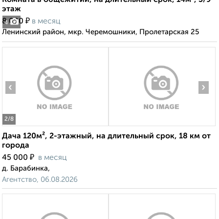
Комната в общежитии, на длительный срок, 14м², 3/9
этаж
₽
8 000
в месяц
4
Ленинский район, мкр. Черемошники, Пролетарская 25
‹
›
2
/8
Дача 120м², 2-этажный, на длительный срок, 18 км от
города
₽
45 000
в месяц
д. Барабинка,
Агентство, 06.08.2026