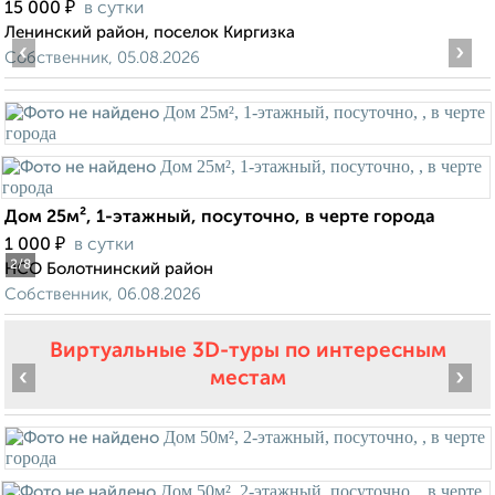
₽
15 000
в сутки
Ленинский район, поселок Киргизка
‹
›
Собственник, 05.08.2026
Дом 25м², 1-этажный, посуточно, в черте города
₽
1 000
в сутки
2
/8
НСО Болотнинский район
Собственник, 06.08.2026
Виртуальные 3D-туры по интересным
‹
›
местам