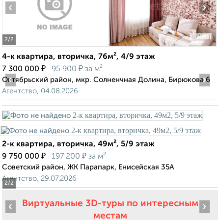
‹
›
2
/2
4-к квартира, вторичка, 76м², 4/9 этаж
₽
₽
7 300 000
95 900
за м²
‹
›
Октябрьский район, мкр. Солненчная Долина, Бирюкова 6
Агентство, 04.08.2026
2-к квартира, вторичка, 49м², 5/9 этаж
₽
₽
9 750 000
197 200
за м²
Советский район, ЖК Парапарк, Енисейская 35А
Агентство, 29.07.2026
2
/2
Виртуальные 3D-туры по интересным
‹
›
местам