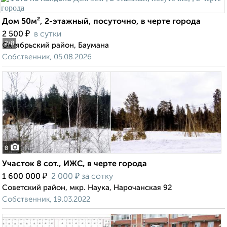
Дом 50м², 2-этажный, посуточно, в черте города
₽
2 500
в сутки
2
/8
Октябрьский район, Баумана
Собственник, 05.08.2026
8
Участок 8 сот., ИЖС, в черте города
₽
₽
1 600 000
2 000
за сотку
Советский район, мкр. Наука, Нарочанская 92
Собственник, 19.03.2022