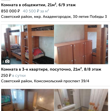
Комната в общежитии, 21м², 6/9 этаж
₽
₽
850 000
40 500
за м²
Советский район, мкр. Академгородок, 30-летия Победы 3
3
Комната в 3-к квартире, посуточно, 21м², 8/8 этаж
₽
250
в сутки
Советский район, Комсомольский проспект 39/4