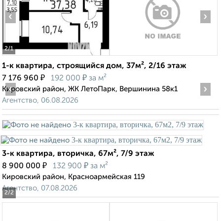
‹
›
2
/1
1-к квартира, строящийся дом, 37м², 2/16 этаж
₽
₽
7 176 960
192 000
за м²
‹
›
Кировский район, ЖК ЛетоПарк, Вершинина 58к1
Агентство, 06.08.2026
3-к квартира, вторичка, 67м², 7/9 этаж
₽
₽
8 900 000
132 900
за м²
Кировский район, Красноармейская 119
Агентство, 07.08.2026
2
/2