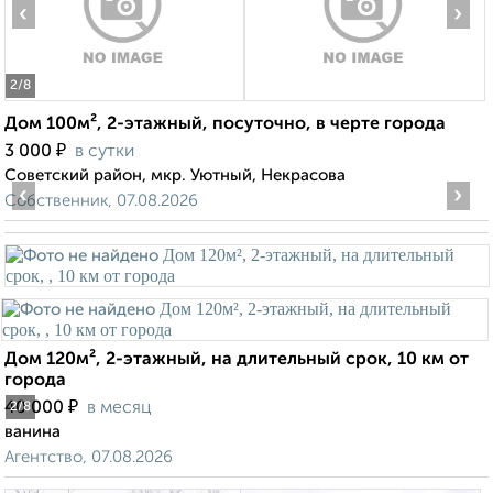
‹
›
2
/8
Дом 100м², 2-этажный, посуточно, в черте города
₽
3 000
в сутки
Советский район, мкр. Уютный, Некрасова
‹
›
Собственник, 07.08.2026
Дом 120м², 2-этажный, на длительный срок, 10 км от
города
₽
40 000
в месяц
2
/8
ванина
Агентство, 07.08.2026