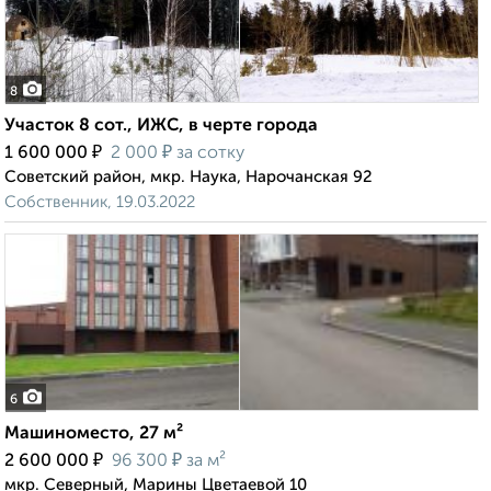
8
Участок 8 сот., ИЖС, в черте города
₽
₽
1 600 000
2 000
за сотку
Советский район, мкр. Наука, Нарочанская 92
Собственник, 19.03.2022
6
Машиноместо, 27 м²
₽
₽
2 600 000
96 300
за м²
мкр. Северный, Марины Цветаевой 10