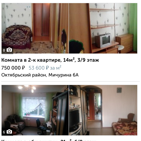
8
Комната в 2-к квартире, 14м², 3/9 этаж
₽
₽
750 000
53 600
за м²
Октябрьский район, Мичурина 6А
6