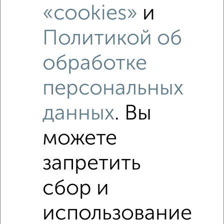
«cookies»
и
Политикой об
обработке
персональных
данных
. Вы
можете
запретить
сбор и
Рядом, с меньшей ценой
Недалеко от Салтыкова-Щедрина 48 с ценой ниже
использование