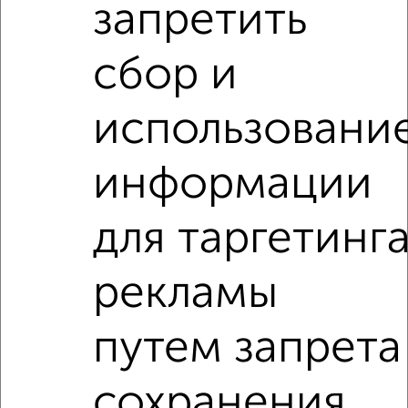
запретить
сбор и
использовани
информации
для таргетинг
Рядом, с меньшей ценой
Недалеко от Пришвина 43 с ценой ниже
рекламы
2‑комнатные квартиры
путем запрета
Поиск по схожим параметрам:
Октябрьский район
жилой комплекс Ботаника
сохранения