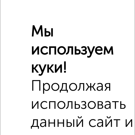
Балкон
есть
Год постройки дома
нет данных
Ремонт
обычный
Мы
Вид жилья
вторичка
Санузел
раздельный
используем
Площадь кухни
4 м²
Отопление
центральное
куки!
Расположение, инфраструктура рядом
Продолжая
Школы
Продукты
Аптеки
использовать
Дет. сады
Банкоматы
Торг. центры
Поликлиники
Фитнес
Кафе
данный сайт и