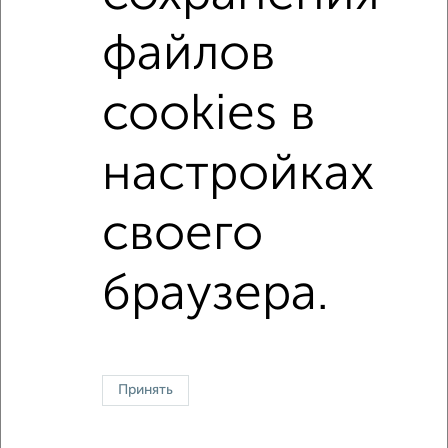
на улице Пришвина
не первый этаж
с балконом
файлов
с центральным отоплением
Вторичное жилье
в панельном доме
с раздельным санузлом
cookies в
площадью до 40 м²
В большом дворе
настройках
↑ НАВЕРХ К МЕНЮ
своего
Однокомнатные
Двухкомнатные
Трехкомнатные
4‑комнатные
Квартиры студии
От застройщика
Без посредников
Вторичное жилье
В новостройке
В строящемся доме
В новом доме
браузера.
Контакты
Политика конфиденциальности
Пользовательское соглашение
Томск, проспект Кирова 54
© 2015–2026
Сайт-доска объявлений недвижимости
О проекте
Принять
Реклама на портале
Новости
Статьи
Блог
Риэлторы
Агентства
Застройщики
Ипотечный калькулятор
Консультации по недвижимости
Разместить объявление