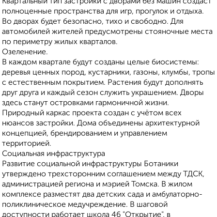
Квартальный тип застройки с дворами без машин создаст
полноценные пространства для игр, прогулок и отдыха.
Во дворах будет безопасно, тихо и свободно. Для
автомобилей жителей предусмотрены стояночные места
по периметру жилых кварталов.
Озеленение.
В каждом квартале будут созданы целые биосистемы:
деревья ценных пород, кустарники, газоны, клумбы, тропы
с естественным покрытием. Растения будут дополнять
друг друга и каждый сезон служить украшением. Дворы
здесь станут островками гармоничной жизни.
Природный каркас проекта создан с учётом всех
нюансов застройки. Дома объединены архитектурной
концепцией, брендированием и управлением
территорией.
Социальная инфраструктура
Развитие социальной инфраструктуры Ботаники
утверждено трехсторонним соглашением между ТДСК,
администрацией региона и мэрией Томска. В жилом
комплексе разместят два детских сада и амбулаторно-
поликлиническое медучреждение. В шаговой
доступности работает школа 46 "Открытие", в