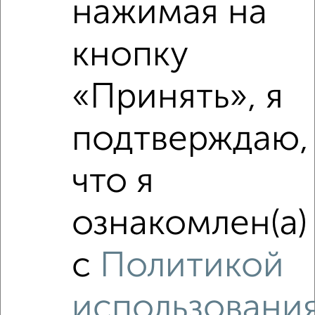
нажимая на
кнопку
«Принять», я
подтверждаю,
что я
ознакомлен(а)
Сравнение средних цен
с
Политикой
2‑комнатные квартиры с похожей площадью ±10%
₽
5 170 000
использовани