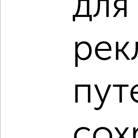
для
Кировский район, ЖК ЛетоПарк, Вершинина 58к1
Агентство, 10.08.2026
рек
‹
›
2
/1
2-к квартира, строящийся дом, 62м², 16/16 этаж
пут
₽
₽
11 431 150
185 000
за м²
Кировский район, ЖК ЛетоПарк, Вершинина 58к1
Агентство, 10.08.2026
сох
1 / 3
2
Как купить двухкомнатную квартиру, в новостройке в