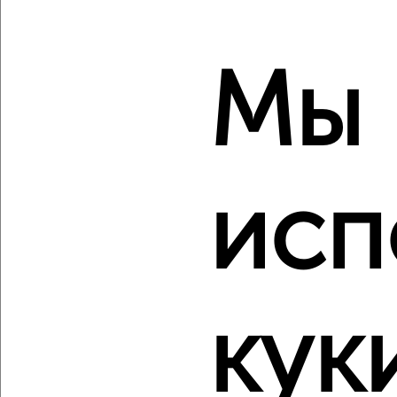
Октябрьский район, мкр. Телецентр, ЖК Белозёрский,
Белозёрская 9
Агентство, 10.08.2026
Мы
‹
›
исп
2
/1
2-к квартира, строящийся дом, 59м², 3/7 этаж
₽
₽
10 928 500
186 900
за м²
Октябрьский район, мкр. Телецентр, ЖК Белозёрский,
Белозёрская 11
Агентство, 10.08.2026
кук