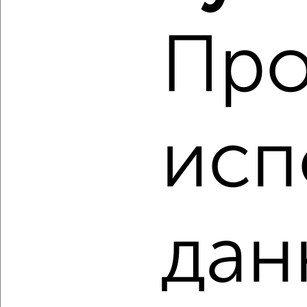
‹
›
Про
2
/1
2-к квартира, строящийся дом, 45м², 7/7 этаж
₽
₽
10 268 495
226 200
за м²
Октябрьский район, мкр. Телецентр, ЖК Белозёрский,
Белозёрская 10/1
исп
Агентство, 10.08.2026
‹
›
дан
2
/1
2-к квартира, строящийся дом, 46м², 3/7 этаж
₽
₽
9 051 920
195 100
за м²