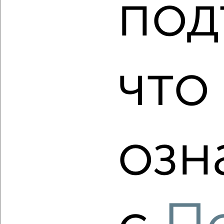
под
‹
›
2
/1
2-к квартира, строящийся дом, 52м², 3/7 этаж
что
₽
₽
10 484 330
202 100
за м²
Октябрьский район, мкр. Телецентр, ЖК Белозёрский,
Белозёрская 9
Агентство, 10.08.2026
озн
‹
›
2
/1
2-к квартира, строящийся дом, 50м², 7/7 этаж
₽
₽