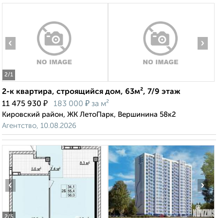
‹
›
2
/1
2-к квартира, строящийся дом, 63м², 7/9 этаж
₽
₽
11 475 930
183 000
за м²
Кировский район, ЖК ЛетоПарк, Вершинина 58к2
Агентство, 10.08.2026
‹
›
2
/5