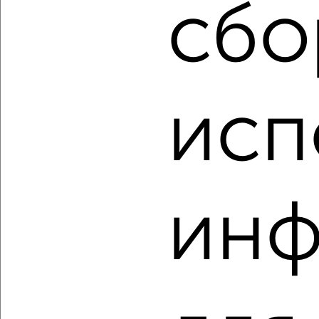
сбо
‹
›
2
/1
2-к квартира, строящийся дом, 50м², 4/16 этаж
исп
₽
₽
9 366 830
187 000
за м²
Кировский район, ЖК ЛетоПарк, Вершинина 58к1
Агентство, 10.08.2026
инф
‹
›
2
/1
2-к квартира, строящийся дом, 67м², 8/16 этаж
₽
₽
11 901 080
178 000
за м²