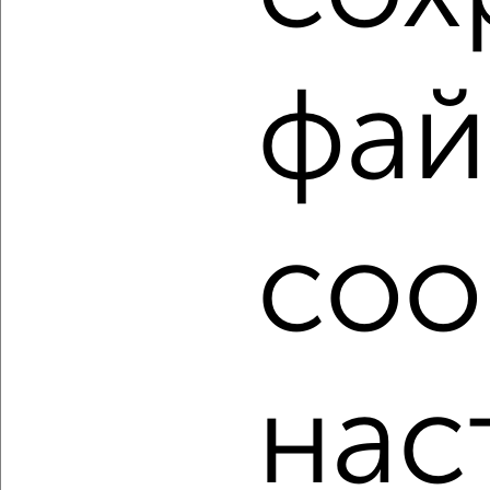
Томске на сайте Томск-недвижимость?
Используя удобную форму поиска с множеством
фильтров и сортировкой по параметрам, вы можете
подобрать для покупки двухкомнатную квартиру, в
фай
новостройке в Томске.
Найденные предложения: 178 объявлений, можно
посмотреть в виде списка или на карте, с описанием,
расположением, ценой и другими подробностями.
Подберите подходящую недвижимость из предложений
coo
от собственников, риэлторов, застройщиков и агенств
недвижимости, связаться с ними можно по телефону или
написать сообщение в любом удобном для вас
мессенджере, это безопасно и бесплатно.
Для покупки квартиры доступна ипотека от крупнейших
банков России: СберБанк, ВТБ, Альфа-Банк,
нас
Россельхозбанк, Совкомбанк, Т-Банк, Росбанк, Почта
Банк на сумму от 400 000 до 120 000 000 рублей сроком
до 30 лет.