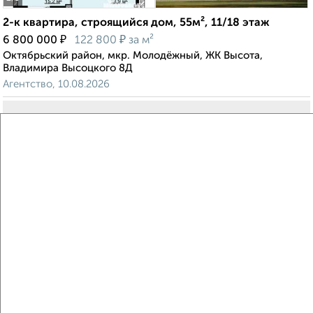
2-к квартира, строящийся дом, 55м², 11/18 этаж
₽
₽
6 800 000
122 800
за м²
Октябрьский район, мкр. Молодёжный, ЖК Высота,
Владимира Высоцкого 8Д
Агентство, 10.08.2026
Виртуальные 3D-туры по музеям и объектам
культуры
‹
›
2
/1
2-к квартира, строящийся дом, 54м², 3/7 этаж
₽
₽
9 673 660
178 200
за м²