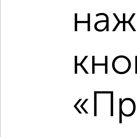
Октябрьский район, мкр. Телецентр, ЖК Белозёрский,
наж
Белозёрская 9
Агентство, 10.08.2026
кно
‹
›
2
/1
2-к квартира, строящийся дом, 46м², 6/7 этаж
₽
₽
9 630 130
208 500
за м²
«Пр
Октябрьский район, мкр. Телецентр, ЖК Белозёрский,
Белозёрская 10/1
Агентство, 10.08.2026