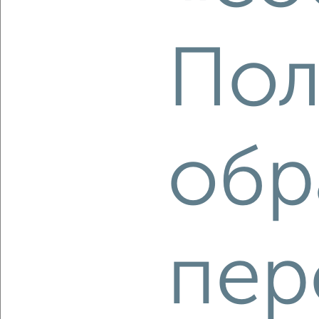
‹
›
Пол
2
/1
2-к квартира, строящийся дом, 45м², 6/7 этаж
₽
₽
9 303 765
207 300
за м²
Октябрьский район, мкр. Телецентр, ЖК Белозёрский,
Белозёрская 10/1
обр
Агентство, 10.08.2026
‹
›
пер
2
/2
2-к квартира, строящийся дом, 77м², 1/23 этаж
₽
₽