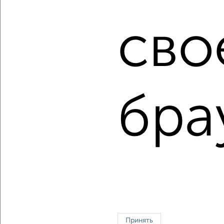
Сайт работает во многих городах России.
Сколько стоит купить двухкомнатную квартиру в
сво
Томске?
Цена недвижимости: мин. от
6800000
руб. до макс.
12221000
руб.
Средняя цена:
9977934
руб.
бра
Цена за м2: от
151111
руб. до
143776
руб.
Средняя цена за м2:
178177
руб.
Площадь: от
45
м2 до
85
м2
Средняя площадь:
56
м2
↑ НАВЕРХ К МЕНЮ
Однокомнатные
Двухкомнатные
Трехкомнатные
4‑комнатные
Квартиры студии
От застройщика
Без посредников
Вторичное жилье
Принять