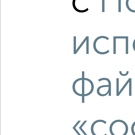
с
П
10 854 050
217 100
за м²
Октябрьский район, мкр. Телецентр, ЖК Белозёрский,
Белозёрская 9
Агентство, 10.08.2026
исп
‹
›
фай
2
/2
2-к квартира, строящийся дом, 55м², 4/18 этаж
₽
₽
6 800 000
122 800
за м²
Октябрьский район, мкр. Молодёжный, ЖК Высота,
Владимира Высоцкого 8Д
Агентство, 10.08.2026
«co