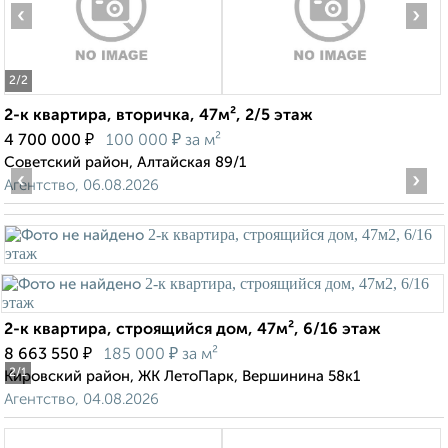
‹
›
2
/2
2-к квартира, вторичка, 47м², 2/5 этаж
₽
₽
4 700 000
100 000
за м²
Советский район, Алтайская 89/1
‹
›
Агентство, 06.08.2026
2-к квартира, строящийся дом, 47м², 6/16 этаж
₽
₽
8 663 550
185 000
за м²
2
/1
Кировский район, ЖК ЛетоПарк, Вершинина 58к1
Агентство, 04.08.2026