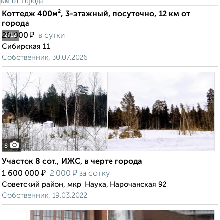
Коттедж 400м², 3-этажный, посуточно, 12 км от
города
₽
20 000
в сутки
2
/12
Сибирская 11
Собственник, 30.07.2026
8
Участок 8 сот., ИЖС, в черте города
₽
₽
1 600 000
2 000
за сотку
Советский район, мкр. Наука, Нарочанская 92
Собственник, 19.03.2022