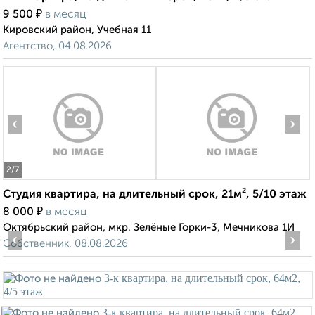
₽
9 500
в месяц
Кировский район, Учебная 11
Агентство, 04.08.2026
‹
›
2
/7
Студия квартира, на длительный срок, 21м², 5/10 этаж
₽
8 000
в месяц
Октябрьский район, мкр. Зелёные Горки-3, Мечникова 1И
‹
›
Собственник, 08.08.2026