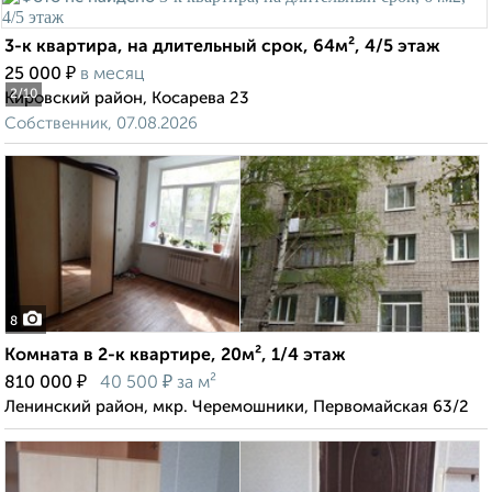
3-к квартира, на длительный срок, 64м², 4/5 этаж
₽
25 000
в месяц
2
/10
Кировский район, Косарева 23
Собственник, 07.08.2026
8
Комната в 2-к квартире, 20м², 1/4 этаж
₽
₽
810 000
40 500
за м²
Ленинский район, мкр. Черемошники, Первомайская 63/2