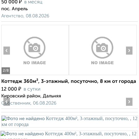
₽
50 000
в месяц
пос. Апрель
Агентство, 08.08.2026
‹
›
2
/8
Коттедж 360м², 3-этажный, посуточно, 8 км от города
₽
12 000
в сутки
Кировский район, Дальняя
‹
›
Собственник, 06.08.2026