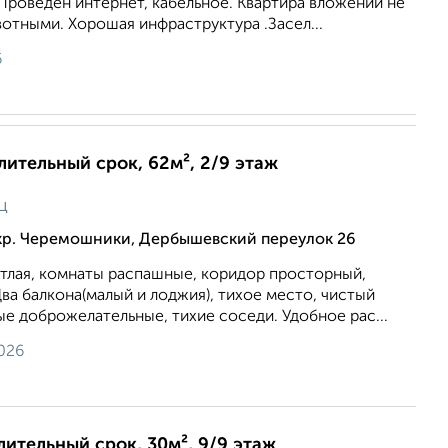
Проведен интернет, кабельное. Квартира вложений не
отными. Хорошая инфраструктура .Засел...
6
длительный срок, 62м², 2/9 этаж
ц
кр. Черемошники, Дербышевский переулок 26
етлая, комнаты распашные, коридор просторный,
Два балкона(малый и лоджия), тихое место, чистый
е доброжелательные, тихие соседи. Удобное рас...
026
длительный срок, 30м², 9/9 этаж