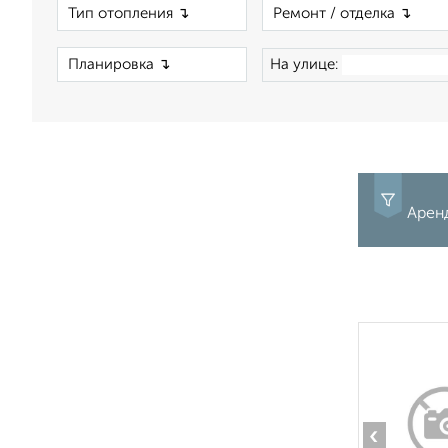
×
×
На улице:
Аренд
‹