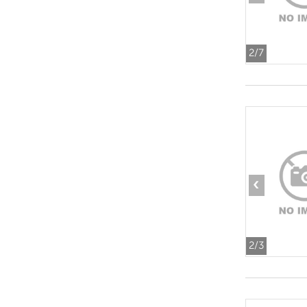
2
/7
‹
2
/3