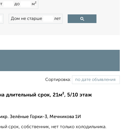
от
до
м²
Дом не старше
лет
Сортировка:
на длительный срок, 21м², 5/10 этаж
мкр. Зелёные Горки-3, Мечникова 1И
ный срок, собственник, нет только холодильника.