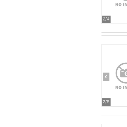
2
/4
‹
2
/8