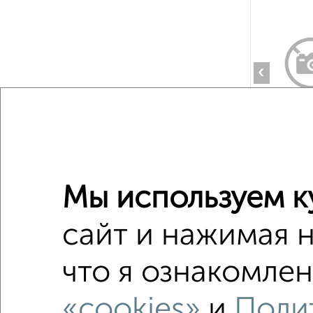
‹
2
/4
Мы используем к
сайт и нажимая 
что я ознакомлен
‹
«cookies»
и
Поли