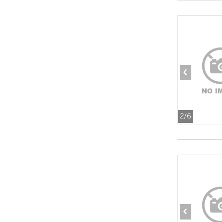
‹
2
/6
‹