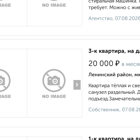
стиральная машинка. 
требует. Можно с жив
Агентство, 07.08.202
3-к квартира, на 
₽
20 000
в меся
Ленинский район, м
›
Квартира тёплая и св
санузел раздельный. 
подъезд.Замечательны
Собственник, 07.08.2
1-к квартира, на 