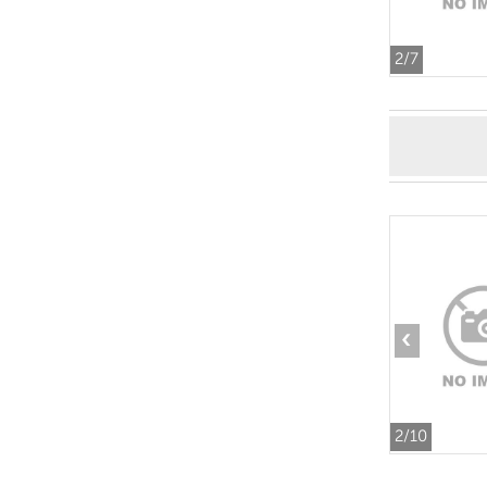
2
/7
‹
2
/10