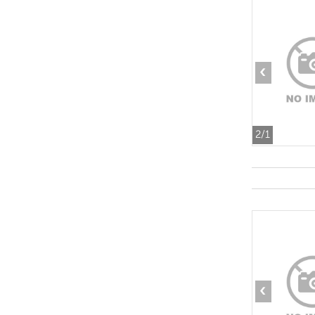
‹
2
/1
‹