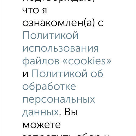
что я
ознакомлен(а) с
‹
›
Политикой
2
/9
использования
1-к квартира, посуточно, 32м², 1/5 этаж
файлов «cookies»
₽
1 800
в сутки
Кировский район, Елизаровых 45
и
Политикой об
Собственник, 07.08.2026
обработке
персональных
данных
. Вы
‹
›
можете
2
/12