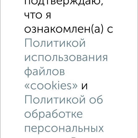
подтверждаю,
что я
ознакомлен(а) с
Политикой
использования
файлов
«cookies»
и
Политикой об
обработке
Рядом, с меньшей ценой
Недалеко от Карташова 31В с ценой ниже
персональных