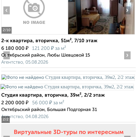
‹
›
2
/10
2-к квартира, вторичка, 51м², 7/10 этаж
₽
₽
6 180 000
121 200
за м²
‹
›
Октябрьский район, Любы Шевцовой 15
Агентство, 05.08.2026
Студия квартира, вторичка, 39м², 2/2 этаж
₽
₽
2 200 000
56 000
за м²
Октябрьский район, Большая Подгорная 31
Агентство, 04.08.2026
2
/2
Виртуальные 3D-туры по интересным