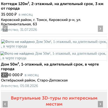
Коттедж 120м², 2-этажный, на длительный срок, 3 км
от города
₽
35 000
в месяц
Кировский район, г. Томск, Кировский р-н, ул.
Континентальная, 63
‹
›
Агентство, 31.07.2026
Дом 50м², 1-этажный, на длительный срок, в черте
города
₽
2 000 000
в месяц
2
/5
Октябрьский район, Старо-Деповская
Агентство, 05.08.2026
Виртуальные 3D-туры по интересным
‹
›
местам