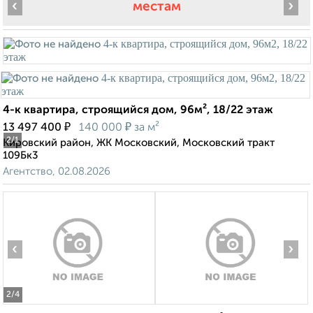
‹
›
местам
4-к квартира, строящийся дом, 96м², 18/22 этаж
₽
₽
13 497 400
140 000
за м²
2
/1
Кировский район, ЖК Московский, Московский тракт
109Бк3
Агентство, 02.08.2026
‹
›
2
/4