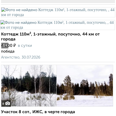
Коттедж 110м², 1-этажный, посуточно, 44 км от
города
₽
4 000
в сутки
2
/8
победа
Агентство, 30.07.2026
8
Участок 8 сот., ИЖС, в черте города