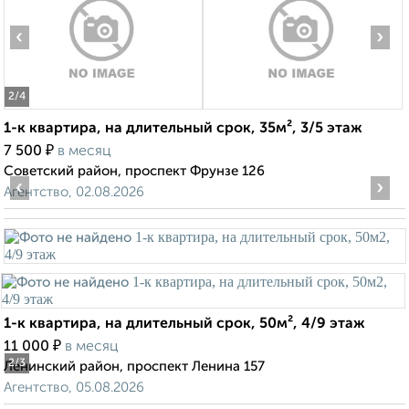
‹
›
2
/4
1-к квартира, на длительный срок, 35м², 3/5 этаж
₽
7 500
в месяц
Советский район, проспект Фрунзе 126
‹
›
Агентство, 02.08.2026
1-к квартира, на длительный срок, 50м², 4/9 этаж
₽
11 000
в месяц
2
/3
Ленинский район, проспект Ленина 157
Агентство, 05.08.2026