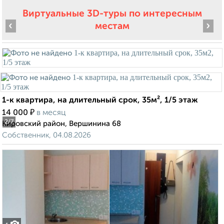
Виртуальные 3D-туры по интересным
‹
›
местам
1-к квартира, на длительный срок, 35м², 1/5 этаж
₽
14 000
в месяц
2
/7
Кировский район, Вершинина 68
Собственник, 04.08.2026