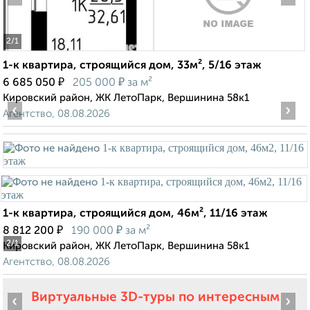
2
/1
1-к квартира, строящийся дом, 33м², 5/16 этаж
₽
₽
6 685 050
205 000
за м²
Кировский район, ЖК ЛетоПарк, Вершинина 58к1
‹
›
Агентство, 08.08.2026
1-к квартира, строящийся дом, 46м², 11/16 этаж
₽
₽
8 812 200
190 000
за м²
2
/1
Кировский район, ЖК ЛетоПарк, Вершинина 58к1
Агентство, 08.08.2026
Виртуальные 3D-туры по интересным
‹
›