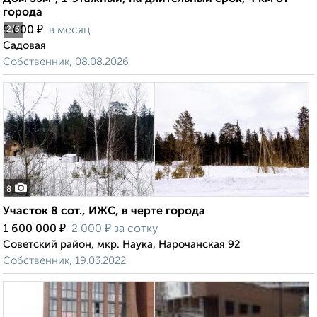
города
₽
9 000
в месяц
2
/3
Садовая
Собственник, 08.08.2026
8
Участок 8 сот., ИЖС, в черте города
₽
₽
1 600 000
2 000
за сотку
Советский район, мкр. Наука, Нарочанская 92
Собственник, 19.03.2022