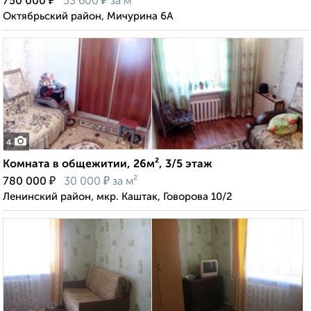
₽
₽
750 000
53 600
за м²
Октябрьский район, Мичурина 6А
4
Комната в общежитии, 26м², 3/5 этаж
₽
₽
780 000
30 000
за м²
Ленинский район, мкр. Каштак, Говорова 10/2