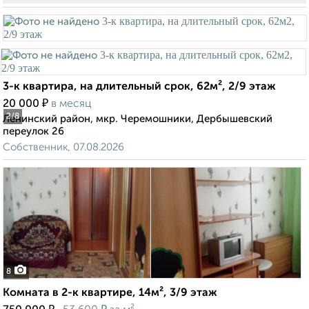
3-к квартира, на длительный срок, 62м², 2/9 этаж
₽
20 000
в месяц
2
/8
Ленинский район, мкр. Черемошники, Дербышевский
переулок 26
Собственник, 07.08.2026
8
Комната в 2-к квартире, 14м², 3/9 этаж