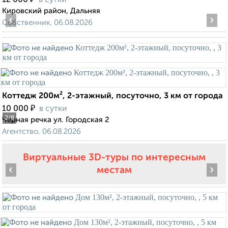
12 000
в сутки
Кировский район, Дальняя
‹
›
Собственник, 06.08.2026
Коттедж 200м², 2-этажный, посуточно, 3 км от города
₽
10 000
в сутки
2
/8
Черная речка ул. Городская 2
Агентство, 06.08.2026
Виртуальные 3D-туры по интересным
‹
›
местам