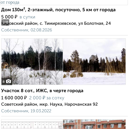
Дом 130м², 2-этажный, посуточно, 5 км от города
₽
5 000
в сутки
2
/8
Кировский район, с. Тимирязевское, ул Болотная, 24
Собственник, 02.08.2026
8
Участок 8 сот., ИЖС, в черте города
₽
₽
1 600 000
2 000
за сотку
Советский район, мкр. Наука, Нарочанская 92
Собственник, 19.03.2022