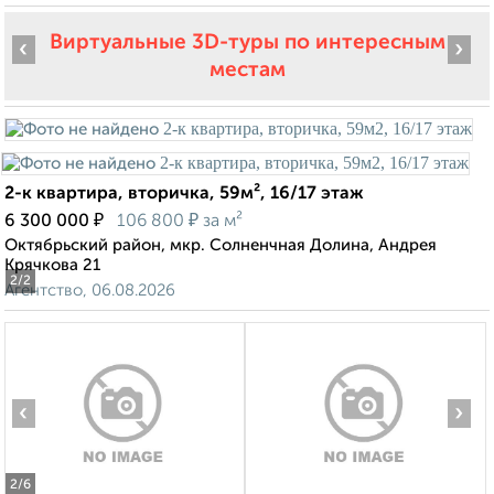
Виртуальные 3D-туры по интересным
‹
›
местам
2-к квартира, вторичка, 59м², 16/17 этаж
₽
₽
6 300 000
106 800
за м²
Октябрьский район, мкр. Солненчная Долина, Андрея
Крячкова 21
2
/2
Агентство, 06.08.2026
‹
›
2
/6