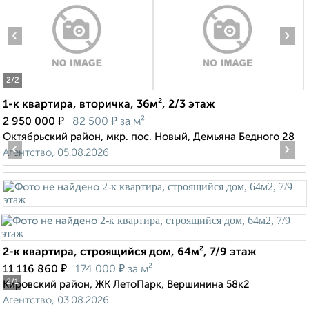
‹
›
2
/2
1-к квартира, вторичка, 36м², 2/3 этаж
₽
₽
2 950 000
82 500
за м²
Октябрьский район, мкр. пос. Новый, Демьяна Бедного 28
‹
›
Агентство, 05.08.2026
2-к квартира, строящийся дом, 64м², 7/9 этаж
₽
₽
11 116 860
174 000
за м²
2
/1
Кировский район, ЖК ЛетоПарк, Вершинина 58к2
Агентство, 03.08.2026