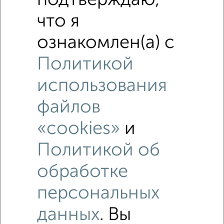
подтверждаю,
что я
ознакомлен(а) с
Политикой
использования
файлов
«cookies»
и
Рядом, с меньшей ценой
Политикой об
Недалеко от Елизаровых 76 с ценой ниже
обработке
1‑комнатные квартиры
персональных
Поиск по схожим параметрам:
данных
. Вы
Советский район