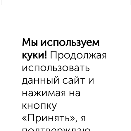
Мы используем
куки!
Продолжая
использовать
данный сайт и
Похожие предложения рядом
1‑комнатные квартиры недалеко от Елизаровых 76
нажимая на
кнопку
«Принять», я