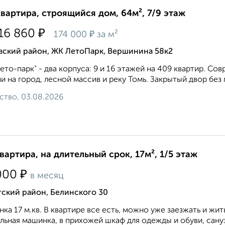
квартира, строящийся дом, 64м², 7/9 этаж
₽
116 860
₽
174 000
за м²
вский район, ЖК ЛетоПарк, Вершинина 58к2
ето-парк" - два корпуса: 9 и 16 этажей на 409 квартир. С
и на город, лесной массив и реку Томь. Закрытый двор без 
ство, 03.08.2026
квартира, на длительный срок, 17м², 1/5 этаж
₽
000
в месяц
ский район, Белинского 30
нка 17 м.кв. В квартире все есть, можно уже заезжать и жит
льная машинка, в прихожей шкаф для одежды и обуви, сануз