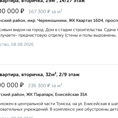
квартира, вторичка, 29м², 14/27 этаж
₽
00 000
₽
167 300
за м²
нский район, мкр. Черемошники, ЖК Квартал 1604, просп
сивым видом на город. Дом в стадии строительства. Сдача 
лучаете- предчистовую отделку (стены и полы выровнены, 
ство, 08.08.2026
квартира, вторичка, 32м², 2/9 этаж
₽
00 000
₽
236 300
за м²
ский район, ЖК Парапарк, Енисейская 35А
ложен в центральной части Томска, на ул. Енисейская в ш
овательных учреждений. В комплексе уже обустроены детс