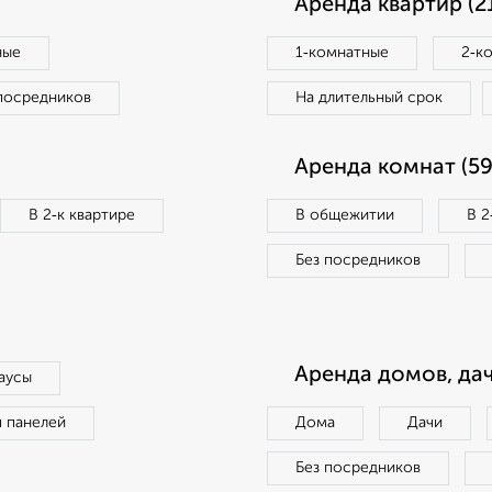
Аренда квартир (2
ные
1‑комнатные
2‑к
посредников
На длительный срок
Аренда комнат (59
В 2‑к квартире
В общежитии
В 2
Без посредников
Аренда домов, дач
аусы
п панелей
Дома
Дачи
Без посредников