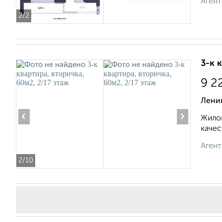
Агент
2
/2
3-к 
9 2
Лени
‹
›
Жилой
качес
Агент
2
/10