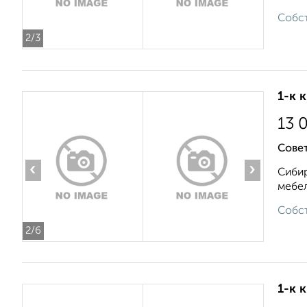
Собст
2
/3
1-к 
13 
Совет
‹
›
Сибир
мебел
Собст
2
/6
1-к 