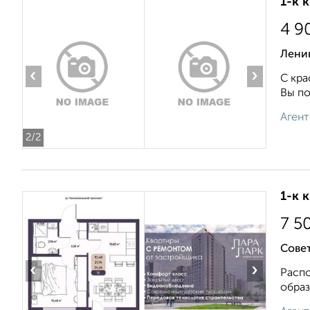
1-к 
4 9
Лени
‹
›
С кра
Вы по
Агент
2
/2
1-к 
7 5
Совет
‹
›
Распо
образ