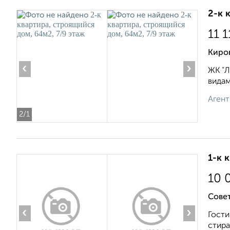
2-к 
11 
Киро
‹
›
ЖК "Л
видам
Агент
2
/1
1-к 
10 
Совет
‹
›
Гости
стира