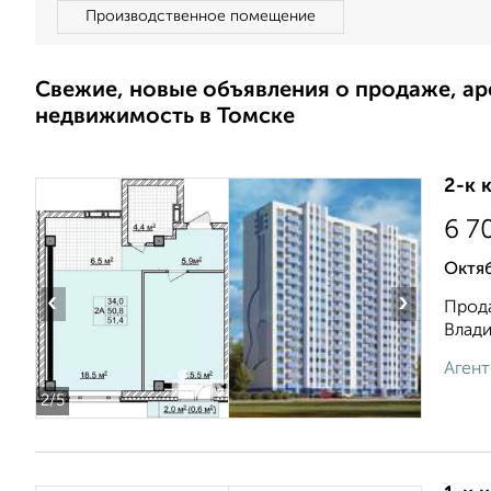
Производственное помещение
Свежие, новые объявления о продаже, а
недвижимость в Томске
2-к 
6 7
Октя
‹
›
Прода
Влади
Агент
2
/5