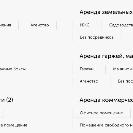
Аренда земельных 
чения
Агенство
ИЖС
Садоводст
Без посредников
Аренда гаржей, м
ражные боксы
Гаражи
Машиноме
Агенство
Без по
 (2)
Аренда коммерчес
Офисное помещение
ое помещение
Помещение свободного н