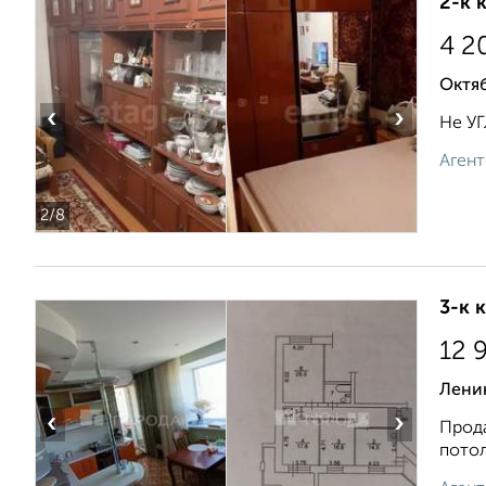
2-к 
4 2
Октяб
‹
›
Не УГ
Агент
2
/8
3-к 
12 
Лени
‹
›
Прода
потол