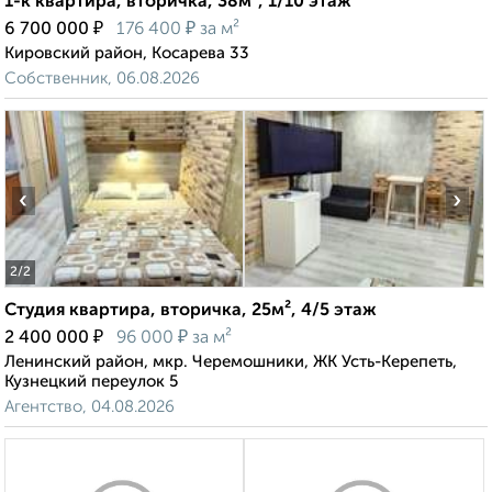
1-к квартира, вторичка, 38м², 1/10 этаж
₽
₽
6 700 000
176 400
за м²
Кировский район, Косарева 33
Собственник, 06.08.2026
‹
›
2
/2
Студия квартира, вторичка, 25м², 4/5 этаж
₽
₽
2 400 000
96 000
за м²
Ленинский район, мкр. Черемошники, ЖК Усть-Керепеть,
Кузнецкий переулок 5
Агентство, 04.08.2026