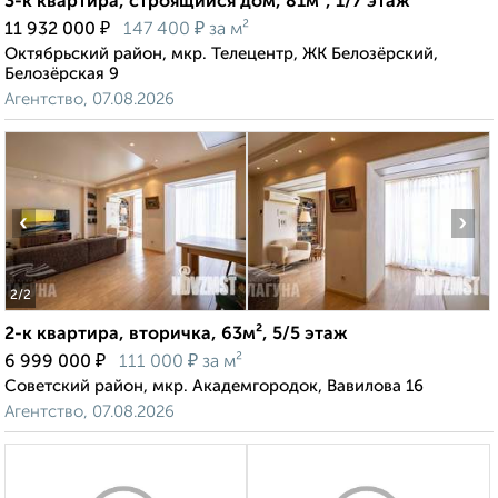
3-к квартира, строящийся дом, 81м², 1/7 этаж
₽
₽
11 932 000
147 400
за м²
Октябрьский район, мкр. Телецентр, ЖК Белозёрский,
Белозёрская 9
Агентство, 07.08.2026
‹
›
2
/2
2-к квартира, вторичка, 63м², 5/5 этаж
₽
₽
6 999 000
111 000
за м²
Советский район, мкр. Академгородок, Вавилова 16
Агентство, 07.08.2026