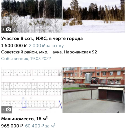
8
Участок 8 сот., ИЖС, в черте города
₽
₽
1 600 000
2 000
за сотку
Советский район, мкр. Наука, Нарочанская 92
Собственник, 19.03.2022
5
Машиноместо, 16 м²
₽
₽
965 000
60 400
за м²