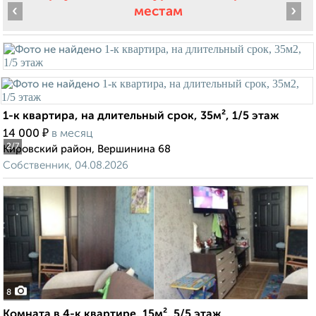
‹
›
местам
1-к квартира, на длительный срок, 35м², 1/5 этаж
₽
14 000
в месяц
2
/7
Кировский район, Вершинина 68
Собственник, 04.08.2026
8
Комната в 4-к квартире, 15м², 5/5 этаж