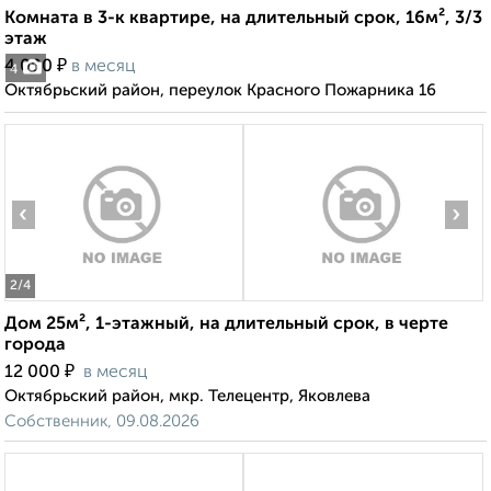
Комната в 3-к квартире, на длительный срок, 16м², 3/3
этаж
₽
4 000
в месяц
4
Октябрьский район, переулок Красного Пожарника 16
‹
›
2
/4
Дом 25м², 1-этажный, на длительный срок, в черте
города
₽
12 000
в месяц
Октябрьский район, мкр. Телецентр, Яковлева
Собственник, 09.08.2026