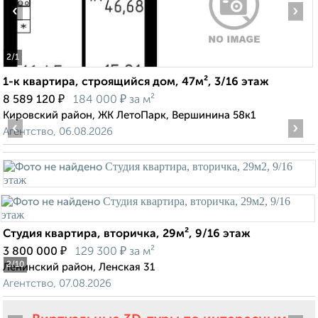
‹
›
2
/1
1-к квартира, строящийся дом, 47м², 3/16 этаж
₽
₽
8 589 120
184 000
за м²
Кировский район, ЖК ЛетоПарк, Вершинина 58к1
‹
›
Агентство, 06.08.2026
Студия квартира, вторичка, 29м², 9/16 этаж
₽
₽
3 800 000
129 300
за м²
2
/10
Ленинский район, Ленская 31
Агентство, 07.08.2026