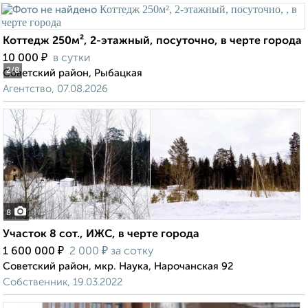
Коттедж 250м², 2-этажный, посуточно, в черте города
₽
10 000
в сутки
2
/8
Советский район, Рыбацкая
Агентство, 07.08.2026
8
Участок 8 сот., ИЖС, в черте города
₽
₽
1 600 000
2 000
за сотку
Советский район, мкр. Наука, Нарочанская 92
Собственник, 19.03.2022