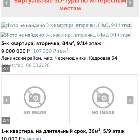
Виртуальные 3D-туры по интересным
‹
›
местам
3-к квартира, вторичка, 84м², 9/14 этаж
₽
₽
9 000 000
107 200
за м²
Ленинский район, мкр. Черемошники, Кедровая 34
Агентство, 08.08.2026
2
/2
‹
›
2
/4
1-к квартира, на длительный срок, 36м², 5/9 этаж
₽
10 000
в месяц