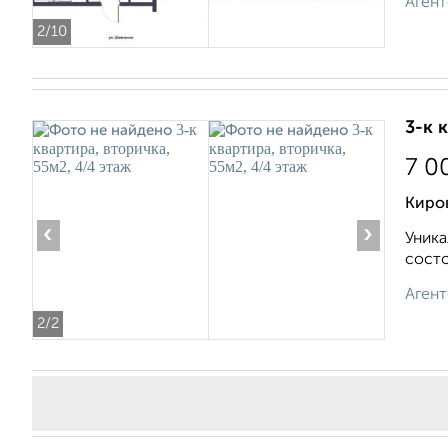
Агент
2
/10
3-к 
7 0
Киро
‹
›
Уника
состо
Агент
2
/2