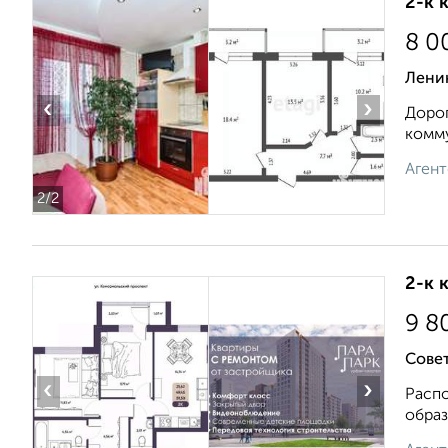
2-к 
8 0
Ленин
‹
›
Дорог
комму
Агент
2
/2
2-к 
9 8
Совет
‹
›
Распо
образ