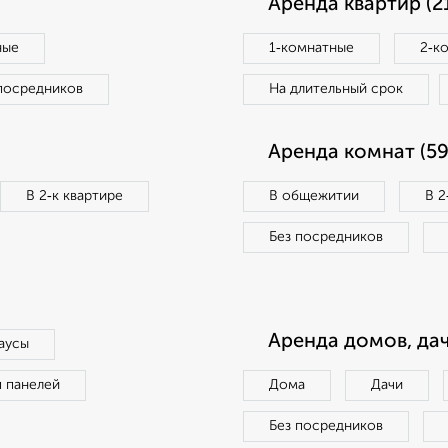
Аренда квартир (2
ные
1‑комнатные
2‑к
посредников
На длительный срок
Аренда комнат (59
В 2‑к квартире
В общежитии
В 2
Без посредников
Аренда домов, дач
аусы
п панелей
Дома
Дачи
Без посредников