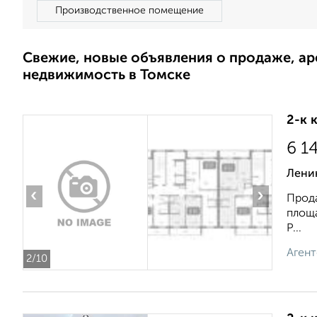
Производственное помещение
Свежие, новые объявления о продаже, а
недвижимость в Томске
2-к 
6 1
Лени
‹
›
Прода
площа
Р...
Агент
2
/10