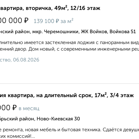
квартира, вторичка, 49м², 12/16 этаж
₽
00 000
₽
139 100
за м²
ский район, мкр. Черемошники, ЖК Войков, Войкова 51
нительно имеется застекленная лоджия с панорамным видо
енний двор. Дом новый, с современными инженерными реш
ство, 06.08.2026
ия квартира, на длительный срок, 17м², 3/4 этаж
₽
000
в месяц
рьский район, Ново-Киевская 30
 ремонта, новая мебель и бытовая техника. Сдаётся девуш
их комиссий!...