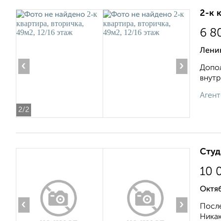
2-к 
6 8
Ленин
‹
›
Допол
внутр
Агент
2
/2
Студ
10 
Октяб
‹
›
После
Никак