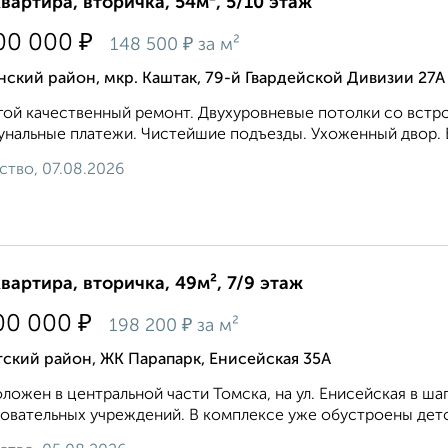
квартира, вторичка, 54м², 5/10 этаж
₽
00 000
₽
148 500
за м²
ский район, мкр. Каштак, 79-й Гвардейской Дивизии 27А
ой качественный ремонт. Двухуровневые потолки со встр
нальные платежи. Чистейшие подъезды. Ухоженный двор. Б
ство, 07.08.2026
квартира, вторичка, 49м², 7/9 этаж
₽
00 000
₽
198 200
за м²
ский район, ЖК Парапарк, Енисейская 35А
ложен в центральной части Томска, на ул. Енисейская в ш
овательных учреждений. В комплексе уже обустроены детс