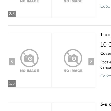
Собст
2
/3
1-к 
10 
Совет
‹
›
Гости
стира
Собст
2
/3
3-к 