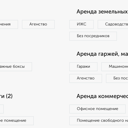
Аренда земельных 
чения
Агенство
ИЖС
Садоводст
Без посредников
Аренда гаржей, м
ражные боксы
Гаражи
Машиноме
Агенство
Без по
 (2)
Аренда коммерчес
Офисное помещение
ое помещение
Помещение свободного н