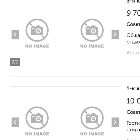
3-к 
9 7
Совет
‹
›
Общая
отдых
Агент
2
/2
1-к 
10 
Совет
‹
›
Гости
стира