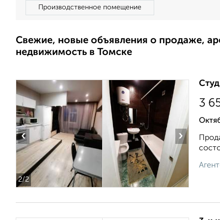
Производственное помещение
Свежие, новые объявления о продаже, а
недвижимость в Томске
Студ
3 6
Октяб
‹
›
Прода
состо
Агент
2
/2