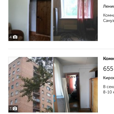
Лени
Комна
Сануз
4
Комн
655
Киров
В сек
8-10 
3