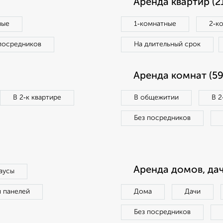
Аренда квартир (2
ные
1‑комнатные
2‑к
посредников
На длительный срок
Аренда комнат (59
В 2‑к квартире
В общежитии
В 2
Без посредников
Аренда домов, дач
аусы
п панелей
Дома
Дачи
Без посредников