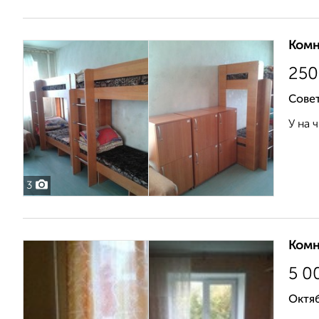
Комн
25
Сове
У на 
3
Комн
5 0
Октяб