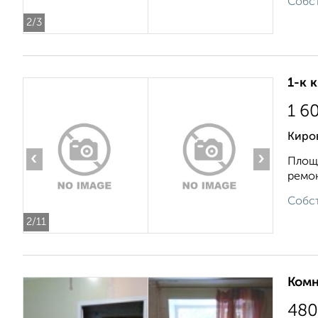
Собст
2
/3
1-к 
1 6
Киров
‹
›
Площа
ремон
Собст
2
/11
Комн
480