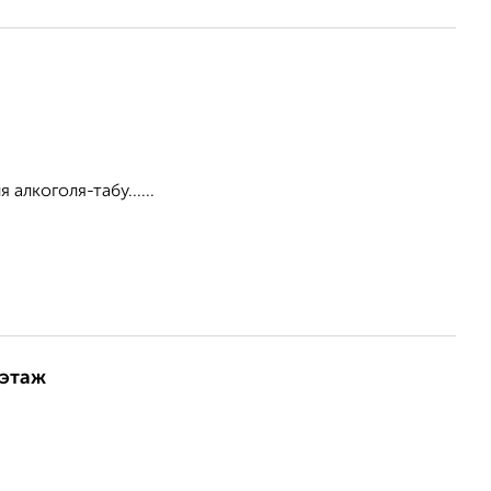
алкоголя-табу......
 этаж