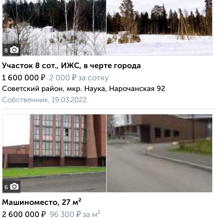
8
Участок 8 сот., ИЖС, в черте города
₽
₽
1 600 000
2 000
за сотку
Советский район, мкр. Наука, Нарочанская 92
Собственник, 19.03.2022
6
Машиноместо, 27 м²
₽
₽
2 600 000
96 300
за м²