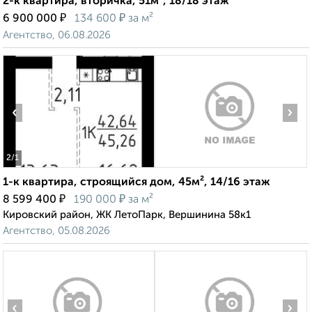
2-к квартира, вторичка, 51м², 18/18 этаж
₽
₽
6 900 000
134 600
за м²
Агентство, 06.08.2026
‹
›
2
/1
1-к квартира, строящийся дом, 45м², 14/16 этаж
₽
₽
8 599 400
190 000
за м²
Кировский район, ЖК ЛетоПарк, Вершинина 58к1
Агентство, 05.08.2026
‹
›