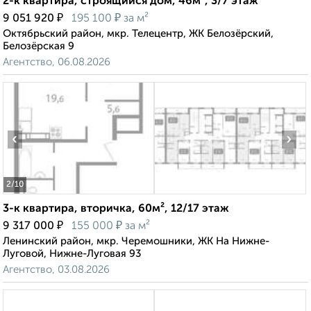
2-к квартира, строящийся дом, 46м², 3/7 этаж
₽
₽
9 051 920
195 100
за м²
Октябрьский район, мкр. Телецентр, ЖК Белозёрский,
Белозёрская 9
Агентство, 06.08.2026
‹
›
2
/10
3-к квартира, вторичка, 60м², 12/17 этаж
₽
₽
9 317 000
155 000
за м²
Ленинский район, мкр. Черемошники, ЖК На Нижне-
Луговой, Нижне-Луговая 93
Агентство, 03.08.2026