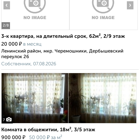
‹
›
2
/8
3-к квартира, на длительный срок, 62м², 2/9 этаж
₽
20 000
в месяц
Ленинский район, мкр. Черемошники, Дербышевский
переулок 26
Собственник, 07.08.2026
7
Комната в общежитии, 18м², 3/5 этаж
₽
₽
900 000
50 000
за м²