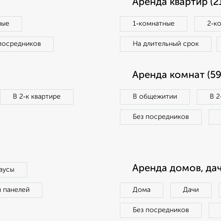
Аренда квартир (2
ные
1‑комнатные
2‑к
посредников
На длительный срок
Аренда комнат (59
В 2‑к квартире
В общежитии
В 2
Без посредников
Аренда домов, дач
аусы
п панелей
Дома
Дачи
Без посредников