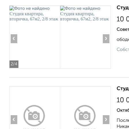
Студ
10 
Совет
‹
›
ободн
Собст
2
/4
Студ
10 
Октяб
‹
›
После
Никак