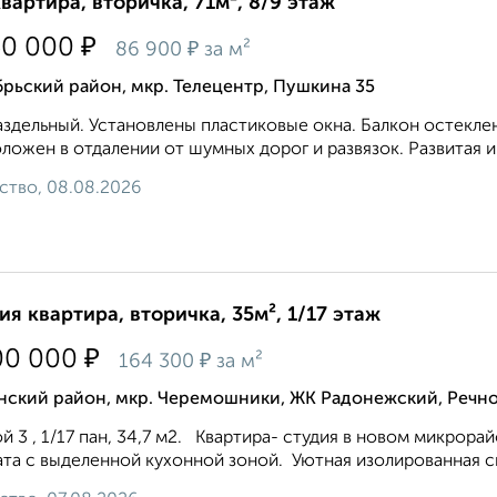
квартира, вторичка, 71м², 8/9 этаж
₽
50 000
₽
86 900
за м²
рьский район, мкр. Телецентр, Пушкина 35
аздельный. Установлены пластиковые окна. Балкон остекле
ложен в отдалении от шумных дорог и развязок. Развитая и
ство, 08.08.2026
ия квартира, вторичка, 35м², 1/17 этаж
₽
00 000
₽
164 300
за м²
нский район, мкр. Черемошники, ЖК Радонежский, Речно
й 3 , 1/17 пан, 34,7 м2. Квартира- студия в новом микрор
та с выделенной кухонной зоной. Уютная изолированная сп