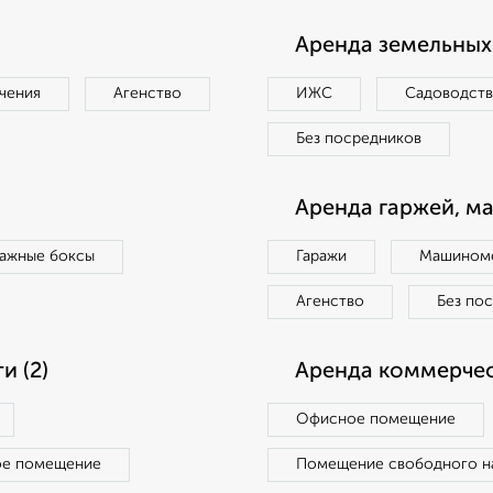
Аренда земельных 
чения
Агенство
ИЖС
Садоводст
Без посредников
Аренда гаржей, м
ражные боксы
Гаражи
Машиноме
Агенство
Без по
 (2)
Аренда коммерчес
Офисное помещение
ое помещение
Помещение свободного н