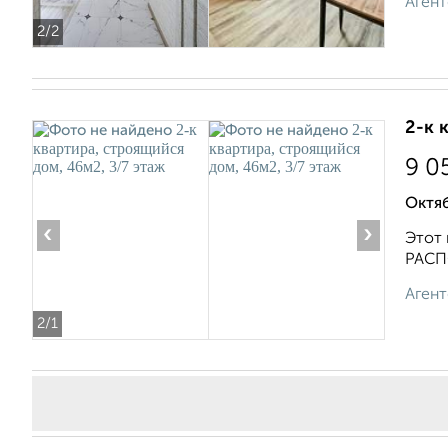
Агент
2
/2
2-к 
9 0
Октяб
‹
›
Этот 
РАСПО
Агент
2
/1