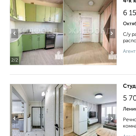
4-к 
6 1
Октяб
‹
›
С/у р
распо
Агент
2
/2
Студ
5 7
Лени
‹
›
Речно
комна