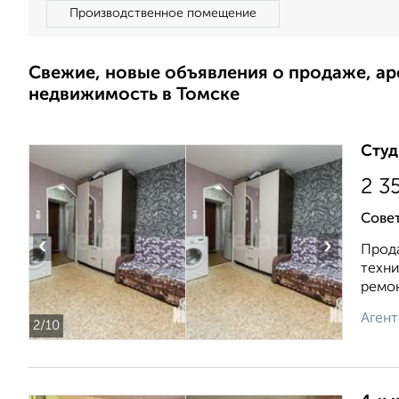
Производственное помещение
Свежие, новые объявления о продаже, а
недвижимость в Томске
Студ
2 3
Совет
‹
›
Прода
техни
ремонт
Агент
2
/10