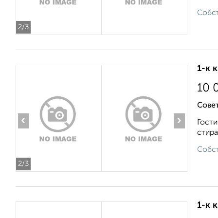
Собст
2
/3
1-к 
10 
Совет
‹
›
Гости
стира
Собст
2
/3
1-к 